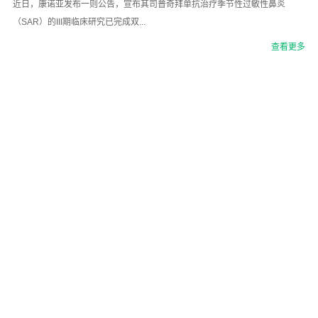
近日，康诺亚发布一则公告，宣布其司普奇拜单抗治疗季节性过敏性鼻炎
（SAR）的III期临床研究已完成双...
查看更多