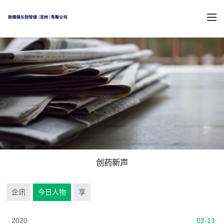
创药新声
企讯
今日人物
享
2020
02-13