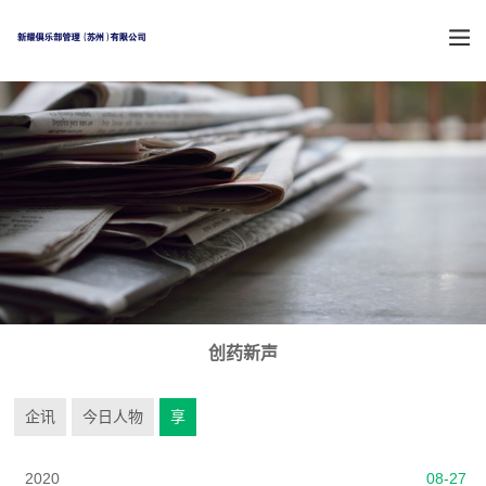
创药新声
企讯
今日人物
享
2020
08-27