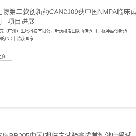
物第二款创新药CAN2109获中国NMPA临床
 | 项目进展
威（广州）生物科技有限公司新药研发团队再传喜讯，抗肿瘤创新药
9的IND申请获国家...
更多
安健BR005中国I期临床试验完成首例健康受试