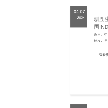
04-07
2024
驯鹿
国IN
近日，中
研发、生
查看