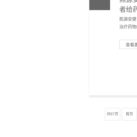
者给药
熙源安健
治疗药物
查看
共97页
首页