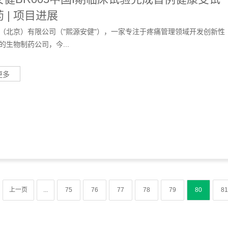
 | 项目进展
（北京）有限公司（"熙源安健"），一家专注于疼痛管理领域开发创新性
的生物制药公司，今...
更多
上一页
...
75
76
77
78
79
80
81