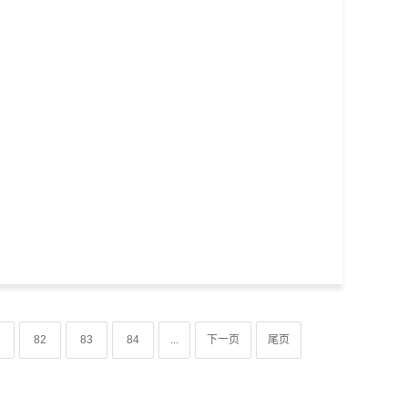
82
83
84
...
下一页
尾页