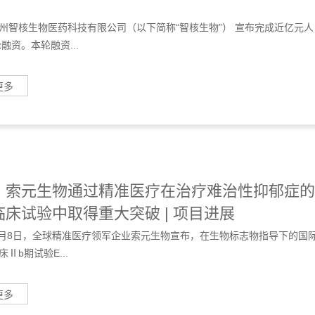
州智核生物医药科技有限公司（以下简称“智核生物”） 宣布完成近亿元人
融资。本轮融资...
更多
！索元生物通过精准医疗在治疗难治性抑郁症的
临床试验中取得重大突破 | 项目进展
年4月8日，全球精准医疗领军企业索元生物宣布，在生物标志物指导下的国
Ⅱb期试验E...
更多