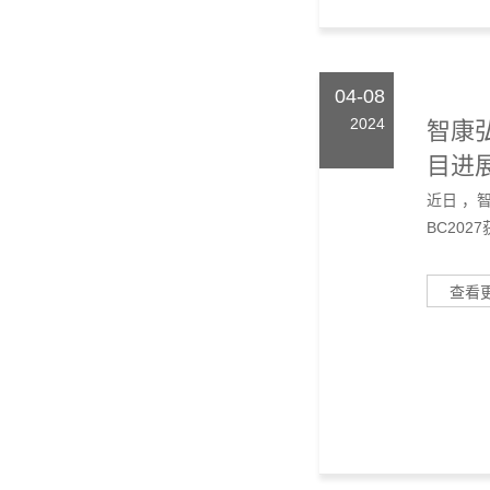
04-08
2024
智康
目进
近日 ，
BC202
查看