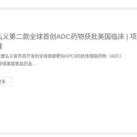
弘义第二款全球首创ADC药物获批美国临床 | 项
展
智康弘义宣布其开发的全球首款靶向GPC3的抗体偶联药物（ADC）
7获得美国食品药品...
更多