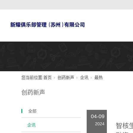
您当前位置:
首页
创药新声
企讯
最热
创药新声
全部
04-09
2024
智核
企讯