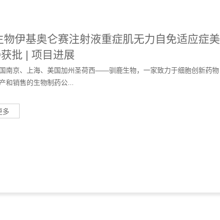
生物伊基奥仑赛注射液重症肌无力自免适应症美
D获批 | 项目进展
国南京、上海、美国加州圣荷西——驯鹿生物，一家致力于细胞创新药物
产和销售的生物制药公...
更多