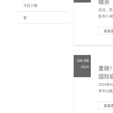
融资
今日人物
近日，苏
民币C+轮
享
查看
04-08
2024
重磅
国际
2024
多中心临床
查看