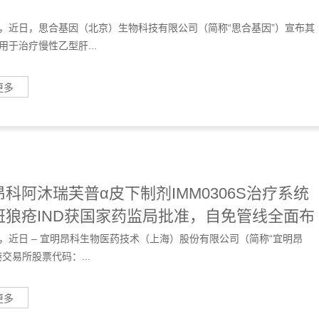
，近日，思合基因（北京）生物科技有限公司（简称“思合基因”）宣布其
用于治疗慢性乙型肝...
更多
科阿沐瑞芙普α皮下制剂IMM0306S治疗系统
斑狼疮IND获国家药监局批准，自免管线全面布
创新实力 | 项目进展
，近日 – 宜明昂科生物医药技术（上海）股份有限公司（简称“宜明昂
交易所股票代码：...
更多