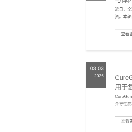
近日，全
资。本轮
查看
03-03
2026
Cure
用于复
NKT
Cure
介导性疾病
查看