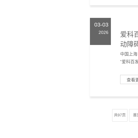
03-03
2026
爱科
动障
合作
中国上海
“爱科百发
查看
共97页
首