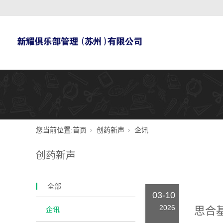
您当前位置:
首页
创药新声
企讯
创药新声
全部
03-10
2026
思合基
企讯