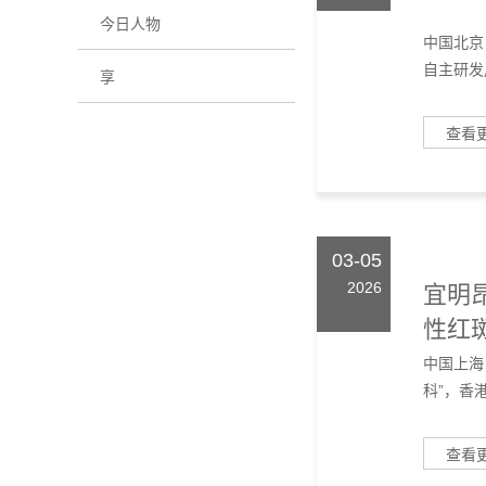
今日人物
中国北京
自主研发
享
查看
03-05
2026
宜明昂
性红
局彰显
中国上海
科”，香港
查看