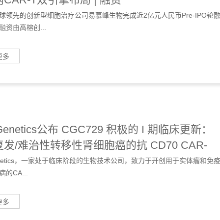
球领先的创新型细胞治疗公司易慕峰生物完成近2亿元人民币Pre-IPO轮
融资由高榕创...
更多
Genetics公布 CGC729 积极的 I 期临床更新：
发/难治性转移性肾细胞癌的抗 CD70 CAR-
 疗法 | 项目进展
Genetics，一家处于临床阶段的生物技术公司，致力于开创用于实体瘤和免
的CA...
更多