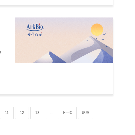
称
11
12
13
...
下一页
尾页