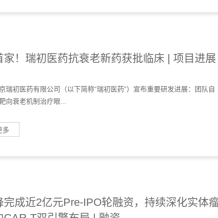
首家！瑞初医药抗衰老新药获批临床 | 项目进展
京瑞初医药有限公司（以下简称“瑞初医药”）宣布重要研发进展：团队自
靶向衰老机制治疗眼...
更多
完成近2亿元Pre-IPO轮融资，持续深化实体
CAR-T双引擎布局 | 融资