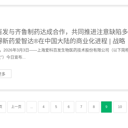
百发与齐鲁制药达成合作，共同推进注意缺陷多
碍新药爱智达®在中国大陆的商业化进程 | 战略
，2026年3月3日——上海爱科百发生物医药技术股份有限公司（以下简
”）今日宣布...
更多
页
上一页
...
4
5
6
7
8
9
10