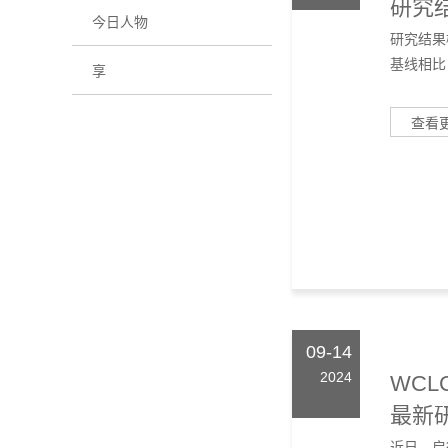
研究结
今日人物
研究结果
基线相比，
享
查看
09-14
2024
WCL
最新研
近日，启