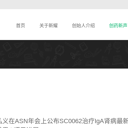
首页
关于新耀
创始人介绍
创药新声
义在ASN年会上公布SC0062治疗IgA肾病最