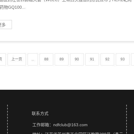
物GQ100...
更多
页
上一页
...
88
89
90
91
92
93
联系方式
工作邮箱：ndfclub@163.com