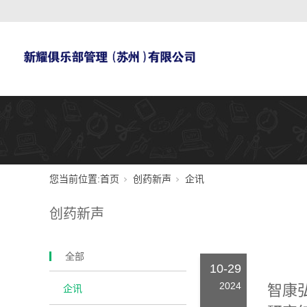
您当前位置:
首页
创药新声
企讯
创药新声
全部
10-29
2024
智康弘
企讯