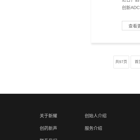
创新ADC药
查看
共97页
首
关于新耀
创始人介绍
创药新声
服务介绍