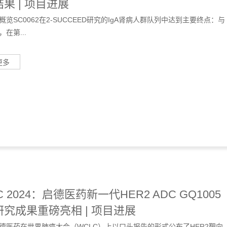
果 | 项目进展
概览SC0062在2-SUCCEED研究的IgA肾病人群队列中达到主要终点：与
在第...
更多
C 2024：启德医药新一代HER2 ADC GQ1005
究成果重磅亮相 | 项目进展
德医药在世界肺癌大会（WCLC）上以口头报告的形式公布了HER2靶向