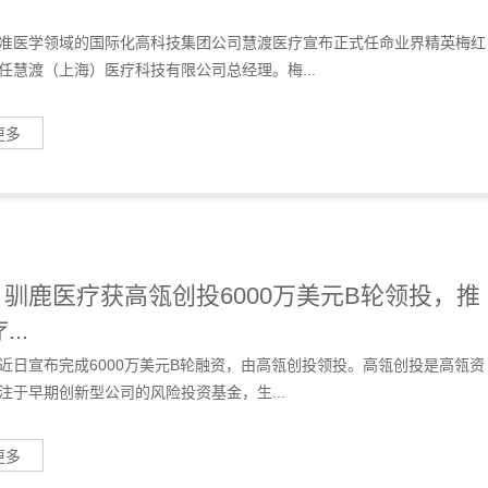
准医学领域的国际化高科技集团公司慧渡医疗宣布正式任命业界精英梅红
任慧渡（上海）医疗科技有限公司总经理。梅...
更多
| 驯鹿医疗获高瓴创投6000万美元B轮领投，推
..
近日宣布完成6000万美元B轮融资，由高瓴创投领投。高瓴创投是高瓴资
注于早期创新型公司的风险投资基金，生...
更多