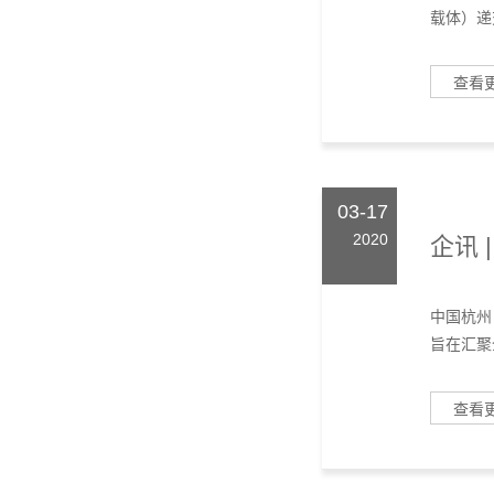
03-17
2020
企讯 
中国杭州 
旨在汇聚
查看
共284页
首页
上