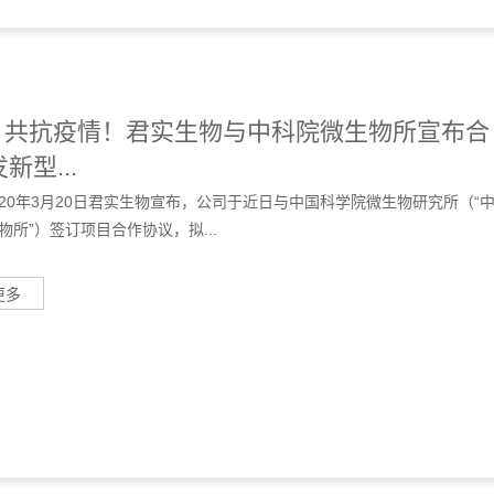
 | 共抗疫情！君实生物与中科院微生物所宣布合
新型...
 2020年3月20日君实生物宣布，公司于近日与中国科学院微生物研究所（“
物所”）签订项目合作协议，拟...
更多
 | 方生和医药完成B轮融资，金圆资本和凯泰资
投