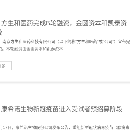
日，南京方生和医药科技有限公司（以下简称“方生和医药”或“公司”）宣布完
资。本轮融资由金圆资本和凯泰资本...
更多
 | 康希诺生物新冠疫苗进入受试者预招募阶段
年3月17日，康希诺生物股份公司发布公告，重组新型冠状病毒疫苗（腺病毒
交新药临床试验预审评申请并启动健康...
更多