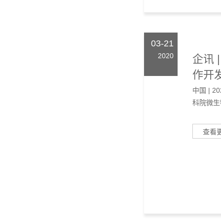
03-21
2020
企讯
作开发
中国 |
科院微生
查看
03-20
2020
企讯
本领