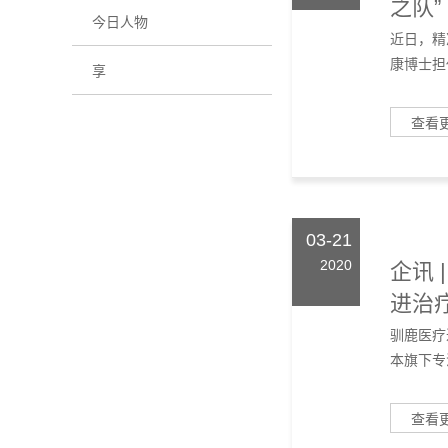
之队”
今日人物
近日，精
康博士担
享
查看
03-21
2020
企讯 
进治疗.
驯鹿医疗
本旗下专
查看