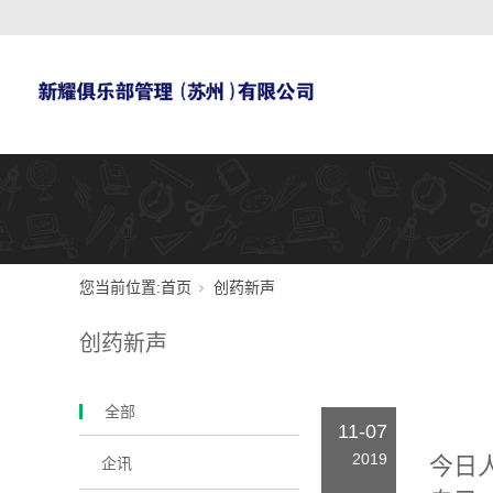
您当前位置:
首页
创药新声
创药新声
全部
11-07
2019
今日人
企讯