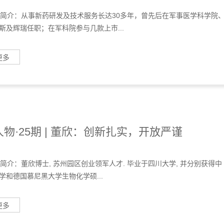
个人简介：从事新药研发及技术服务长达30多年，曾先后在军事医学科学院
斯及辉瑞任职；在军科院参与几款上市...
更多
物·25期 | 董欣：创新扎实，开放严谨
个人简介：董欣博士, 苏州园区创业领军人才. 毕业于四川大学, 并分别获得中
学和德国慕尼黑大学生物化学硕...
更多