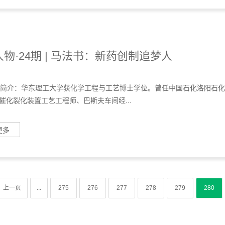
物·24期 | 马法书：新药创制追梦人
个人简介：华东理工大学获化学工程与工艺博士学位。曾任中国石化洛阳石化
催化裂化装置工艺工程师、巴斯夫车间经...
更多
上一页
...
275
276
277
278
279
280