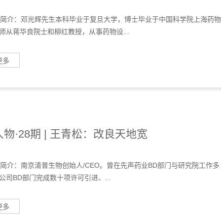
个人简介：邓光辉先生本科毕业于复旦大学，博士毕业于中国科学院上海药物
师从蒋华良院士和柳红教授，从事药物设...
更多
物·28期 | 王青松：改良天地宽
个人简介：南京清普生物创始人/CEO。曾在先声药业BD部门与研究院工作多
公司BD部门完成数十项许可引进、...
更多