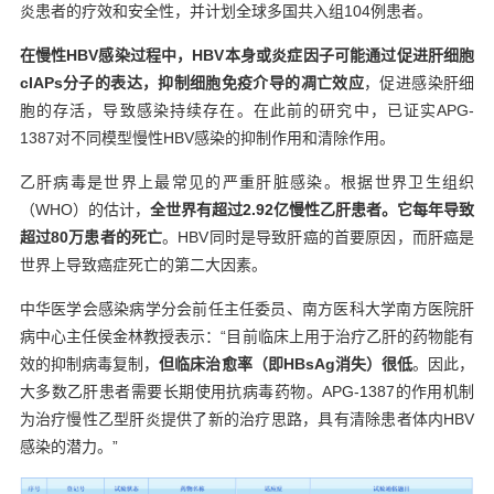
炎患者的疗效和安全性，并计划全球多国共入组104例患者。
在慢性HBV感染过程中，HBV本身或炎症因子可能通过促进肝细胞
cIAPs分子的表达，抑制细胞免疫介导的凋亡效应
，促进感染肝细
胞的存活，导致感染持续存在。在此前的研究中，已证实APG-
1387对不同模型慢性HBV感染的抑制作用和清除作用。
乙肝病毒是世界上最常见的严重肝脏感染。根据世界卫生组织
（WHO）的估计，
全世界有超过2.92亿慢性乙肝患者。它每年导致
超过80万患者的死亡
。HBV同时是导致肝癌的首要原因，而肝癌是
世界上导致癌症死亡的第二大因素。
中华医学会感染病学分会前任主任委员、南方医科大学南方医院肝
病中心主任侯金林教授表示：“目前临床上用于治疗乙肝的药物能有
效的抑制病毒复制，
但临床治愈率（即HBsAg消失）很低
。因此，
大多数乙肝患者需要长期使用抗病毒药物。APG-1387的作用机制
为治疗慢性乙型肝炎提供了新的治疗思路，具有清除患者体内HBV
感染的潜力。”