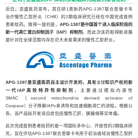
近日，
亚盛医药宣布，其在研1类新药APG-1387联合恩替卡韦
治疗慢性乙型肝炎（CHB）的2期临床研究已经在中国完成首例
患者给药。值得一提的是，
APG-1387是中国首个进入临床阶段的
新一代凋亡蛋白抑制因子（IAP）抑制剂
。而此次该药取得新进展
是针对在全球范围均存在巨大未竟
需求的慢性乙型肝炎。
APG-1387是亚盛医药自主设计开发的、具有
全球
知识产权的新
一代IAP高效特异性抑制剂
，主要通过模拟内源性
SMAC（
second mitochondria derived activator of
Caspase）
分子降解IAPs来诱导和加速细胞凋亡的进程。根据公
告，该产品拟开发适应症包括慢性乙肝、胰腺癌等实体瘤。
此次完成首例患者给药的是一项国际多中心、开放性的2期临床研
究，旨在评估APG-1387联合恩替卡韦用于初治或经治慢性乙型肝