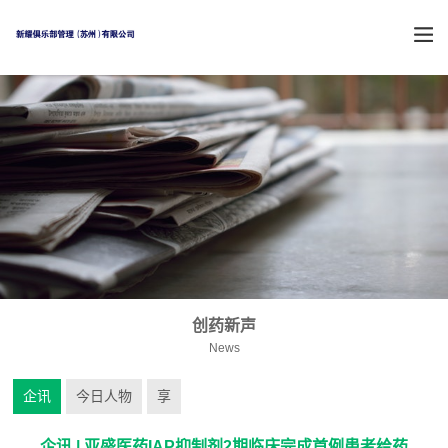
创药新声
News
企讯
今日人物
享
企讯 | 亚盛医药IAP抑制剂2期临床完成首例患者给药