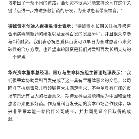
域走出了一条不同的道路。燕创资本很高兴能支持公司在这个关
键节点进一步推进多款新药的研发，为全球患者带来福音。”
德诚资本创始人崔相民博士
表示：
“德诚资本长期关注抗呼吸道
合胞病毒创新药的研发以及爱科百发的发展历程，并且很荣幸参
与C轮融资。我们衷心祝愿爱科百发可以早日为全球患者带来突
破性的治疗方案，也希望本轮融资是我们对爱科百发长期支持的
一个起点。”
华兴资本董事总经理、医疗与生命科技组主管谢屹璟
表示：
“我
们很荣幸协助爱科百发完成了这一具有里程碑意义的交易，公司
瞄准了抗病毒及儿科领域巨大未满足需求，不单单具有广阔的市
场前景还有巨大的社会意义，期待爱科百发能持续为中国和全球
患者带来更多好药。作为爱科百发长期的资本市场合作伙伴，华
兴非常荣幸能一路陪伴公司成长，并共同见证今日取得的成
就。”