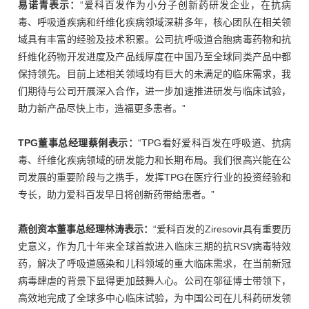
易诺青
表示：
“爱科百发作为小分子创新药研发企业，在抗病
毒、呼吸道疾病和纤维化疾病领域深耕多年，核心团队在相关领
域具有丰富的经验及技术积累。公司抗呼吸道合胞病毒药物和抗
纤维化药物开发进度及产品线厚度在中国乃至全球同类产品中都
保持领先。目前上述相关领域均有巨大的未满足的临床需求，我
们期待与公司开展深入合作，进一步加速推进研发与临床试验，
助力新产品尽快上市，造福更多患者。”
TPG董事总经理蔡俐
表示：
“TPG看好爱科百发在呼吸道、抗病
毒、纤维化疾病领域的研发能力和长期布局。我们很高兴能在公
司发展的重要阶段与之携手，发挥TPG在医疗行业的投资经验和
专长，助力爱科百发早日将创新药带给患者。”
燕创资本董事总经理林涛
表示：
“爱科百发的Ziresovir具有重要历
史意义，作为几十年来全球首款进入临床三期的抗RSV病毒特效
药，解决了呼吸道感染和儿科领域的重大临床需求，在当前新冠
病毒肆虐的背景下显得更加鼓舞人心。公司在邬征博士带领下，
高效地完成了全球多中心临床试验，为中国公司在儿科药研发领