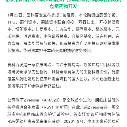
创新药物开发
1月22日，爱科百发宣布完成C轮融资。本轮融资由高瓴创投、
TPG、燕创资本、德诚资本联合领投，万容红土、开投翰润资
本、博荃资本、仁爱资本、江苏瑞华、德同资本、德屹资本、元
禾控股、道远资本、中信证券投资、自贸区基金、浦东科创、东
方富海、海南华益参与跟投，现有投资方启明创投及盈科资本继
续投资。
华兴资本担任本轮交易的独家财务顾问。
爱科百发是一家临床阶段、专注于抗病毒、呼吸疾病和儿科等领
域研发全球领先创新药、具备全球竞争力的生物科技企业。凭借
覆盖从药物发现到临床开发全流程的强大团队，公司已围绕上述
领域布局了10余款创新药管线。
公司旗下Ziresovir（AK0529）是全球首个进入III期临床试验的
抗呼吸道合胞病毒（RSV）创新药；在此之前Ziresovir在一项全
球多中心II期临床概念验证试验中，首次证实该药物能为住院
RSV婴幼儿患者带来临床获益。2020年9月，中国国家药监局药