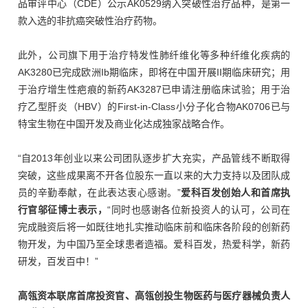
品审评中心（CDE）公示AK0529纳入突破性治疗品种，是第一
款入选的非抗癌突破性治疗药物。
此外，公司旗下用于治疗特发性肺纤维化等多种纤维化疾病的
AK3280已完成欧洲Ib期临床，即将在中国开展II期临床研究；用
于治疗增生性疤痕的新药AK3287已申请注册临床试验；用于治
疗乙型肝炎（HBV）的First-in-Class小分子化合物AK0706已与
特宝生物在中国开发及商业化达成独家战略合作。
“自2013年创业以来公司团队逐步扩大充实，产品管线不断取得
突破，这些成果离不开各位股东一直以来的大力支持以及团队成
员的辛勤奉献，在此表达衷心感谢。”
爱科百发创始人和首席执
行官邬征博士
表示，
“同时也感谢各位新投资人的认可，公司在
完成融资后将一如既往地扎实推动临床前和临床各阶段的创新药
物开发，为中国乃至全球患者造福。爱科百发，热爱科学，新药
研发，百发百中！”
高瓴资本联席首席投资官、高瓴创投生物医药与医疗器械负责人