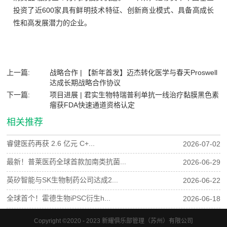
投资了近600家具有鲜明技术特征、创新商业模式、具备高成长
性和高发展潜力的企业。
上一篇:
战略合作 | 【新年首发】迈杰转化医学与春天Proswell
达成长期战略合作协议
下一篇:
项目进展 | 君实生物特瑞普利单抗一线治疗黏膜黑色素
瘤获FDA快速通道资格认定
相关推荐
睿健医药再获 2.6 亿元 C+...
2026-07-02
最新！普莱医药全球首款加南类抗菌...
2026-06-29
英矽智能与SK生物制药公司达成2...
2026-06-22
全球首个！霍德生物iPSC衍生h...
2026-06-18
Copyright ©2020 - 2023 新耀俱乐部管理（苏州）有限公司