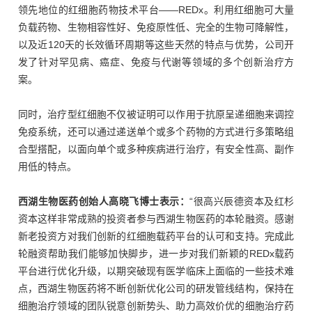
领先地位的红细胞药物技术平台——REDx。利用红细胞可大量
负载药物、生物相容性好、免疫原性低、完全的生物可降解性，
以及近120天的长效循环周期等这些天然的特点与优势，公司开
发了针对罕见病、癌症、免疫与代谢等领域的多个创新治疗方
案。
同时，治疗型红细胞不仅被证明可以作用于抗原呈递细胞来调控
免疫系统，还可以通过递送单个或多个药物的方式进行多策略组
合型搭配，以面向单个或多种疾病进行治疗，有安全性高、副作
用低的特点。
西湖生物医药创始人高晓飞博士表示：
“很高兴辰德资本及红杉
资本这样非常成熟的投资者参与西湖生物医药的本轮融资。感谢
新老投资方对我们创新的红细胞载药平台的认可和支持。完成此
轮融资帮助我们能够加快脚步，进一步对我们新颖的REDx载药
平台进行优化升级，以期突破现有医学临床上面临的一些技术难
点，西湖生物医药将不断创新优化公司的研发管线结构，保持在
细胞治疗领域的团队锐意创新势头、助力高效价优的细胞治疗药