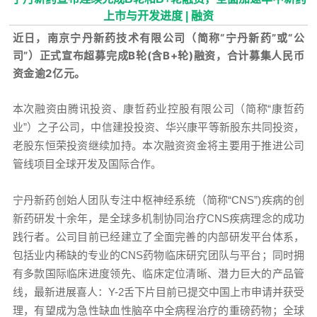
上市与开发进度 | 融资
近日，南京宁丹新药技术有限公司（简称“宁丹新药”或“公
司”）正式宣布超募完成B轮(含B+轮)融资，合计募集人民币
资金逾2亿元。
本次融资由腾讯投资、康哲药业控股有限公司（简称“康哲药
业”）之子公司，中信建投投资、华兴康平等新股东共同投资，
老股东恒荣投资继续加持。本次融资资金将主要用于推进公司
管线项目全球开发及国际合作。
宁丹新药创始人团队专注中枢神经系统（简称“CNS”)疾病的创
新药研发十余年，是全球多机制协同治疗CNS疾病理念的成功
践行者。公司目前已经建立了全面完善的内部研发平台体系，
包括业内稀缺的专业的CNS药物临床研究团队与平台；同时拥
有多款国际临床进度领先、临床定位清晰、潜力巨大的产品管
线，最新进展喜人：Y-2舌下片目前已提交中国上市申请并获受
理，有望成为急性缺血性脑卒中全病程治疗的重磅药物；全球