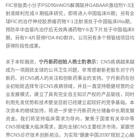
FIC非肽类小分子PSD95/nNOS解偶联并GABAAR激动剂Y-3注
射液顺利完成Ⅱ期临床研究，即将进入中国临床III期；另有全
球FIC的治疗神经胶质瘤药物Y-1注射液处于中国临床I/IIa期，
预防卒中血管内治疗后无效再通药物Y-6舌下片处于中国临床II
期，另有Y-4片获得FDA IND默许。公司另有多个预管线项目均
获得阶段性成果。
关于本轮融资，
宁丹新药创始人杨士豹表示：
CNS疾病越来越
成为一项困扰全球的公共卫生问题，非常感谢新老股东对宁丹
新药、对CNS病人的关注和创新药事业的支持。宁丹新药在创
业初始就选择专注CNS疾病领域，并且一直坚持稳健经营的企
业发展模式，建立了具有完全自主知识产权的产品管线，同时
利用先发优势和技术壁垒目前已经建立起较好的竞争基础。本
次资本的继续加持，将进一步使宁丹新药充分储备中长期发展
资金。我们将坚持临床需求为导向，聚焦于国家有关卒中等
CNS领域重大临床需求，面向全球CNS主要经济市场，紧跟世
界CNS诊疗技术创新前沿，为实现“健康中国2030”规划之心脑