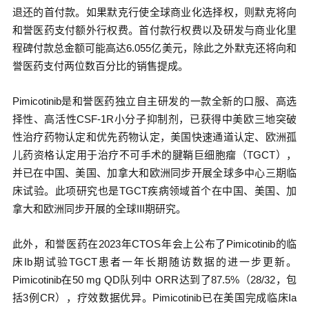
退还的首付款。如果默克行使全球商业化选择权，则默克将向
和誉医药支付额外行权费。首付款行权费以及研发与商业化里
程碑付款总金额可能高达6.055亿美元，除此之外默克还将向和
誉医药支付两位数百分比的销售提成。
Pimicotinib是和誉医药独立自主研发的一款全新的口服、高选
择性、高活性CSF-1R小分子抑制剂，已获得中美欧三地突破
性治疗药物认定和优先药物认定，美国快速通道认定、欧洲孤
儿药资格认定用于治疗不可手术的腱鞘巨细胞瘤（TGCT），
并已在中国、美国、加拿大和欧洲同步开展全球多中心三期临
床试验。此项研究也是TGCT疾病领域首个在中国、美国、加
拿大和欧洲同步开展的全球III期研究。
此外，和誉医药在2023年CTOS年会上公布了Pimicotinib的临
床Ib期试验TGCT患者一年长期随访数据的进一步更新。
Pimicotinib在50 mg QD队列中 ORR达到了87.5%（28/32，包
括3例CR），疗效数据优异。Pimicotinib已在美国完成临床Ia