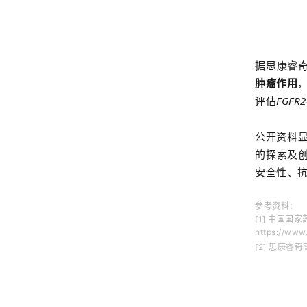
据思康睿
肿瘤作用
评估
FGFR2
公开资料显
的探索及
安全性、
参考资料：
[1] 中国国家药
https://www
[2] 思康睿奇高