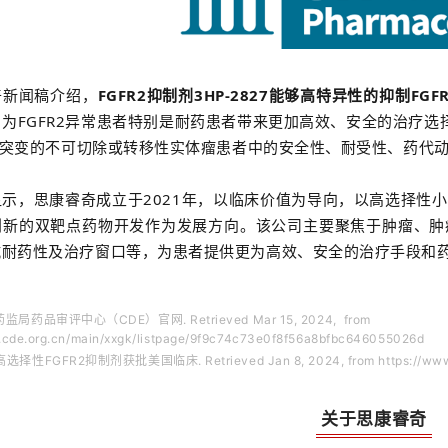
奇新闻稿介绍，
FGFR2抑制剂3HP-2827能够高特异性的抑制F
，为FGFR2异常患者特别是耐药患者带来更加高效、安全的治疗选择
突变的不可切除或转移性实体瘤患者中的安全性、耐受性、药代
示，思康睿奇成立于2021年，以临床价值为导向，以高选择性
创新的双靶点药物开发作为发展方向。该公司主要聚焦于肿瘤、肿
抗耐药性及治疗窗口等，为患者提供更为高效、安全的治疗手段和
监局药品审评中心（CDE）官网. Retrieved Mar 15, 2024, from
.cde.org.cn/main/xxgk/listpage/9f9c74c73e0f8f56a8bfbc646055026d
选择性FGFR2抑制剂获批美国临床. Retrieved Jan 8, 2024, from https://www.
关于
思康睿奇