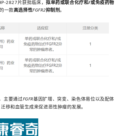
-2827片获批临床，
拟单药或联合化疗和/或免疫药物
发的一款
高选择性
FGFR2
抑制剂
。
，主要通过
FGFR
基因扩增、突变、染色体易位以及配体
活、迁移和血管生成来促进恶性肿瘤的发展。