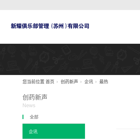
您当前位置:
首页
创药新声
企讯
最热
创药新声
News
全部
企讯