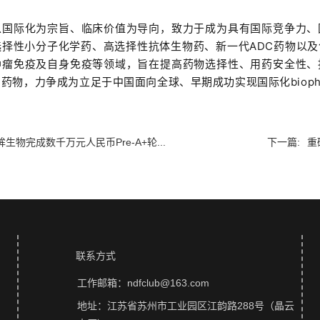
以国际化为宗旨、临床价值为导向，致力于成为具有国际竞争力、
选择性小分子化学药、高选择性抗体生物药、新一代ADC药物以
肿瘤免疫及自身免疫等领域，旨在提高药物选择性、用药安全性、
药物，力争成为立足于中国面向全球、早期成功实现国际化biophar
眸生物完成数千万元人民币Pre-A+轮...
下一篇:
重
联系方式
工作邮箱：ndfclub@163.com
地址：江苏省苏州市工业园区江韵路288号（晶云