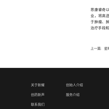
思康睿奇
业，将高
于肿瘤、
治疗手段和
上一篇:
星
关于新耀
创始人介绍
创药新声
服务介绍
联系我们