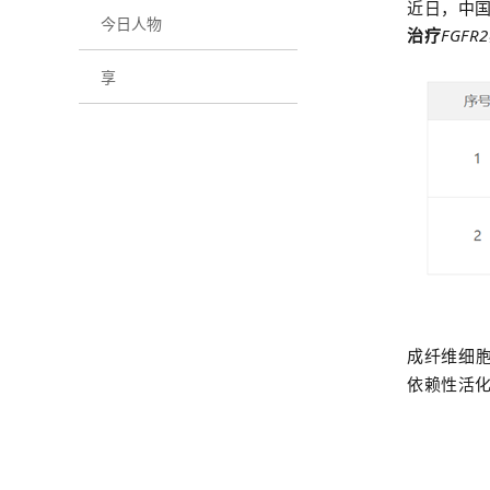
近日，中国
今日人物
治疗
FGFR2
享
成纤维细
依赖性活化