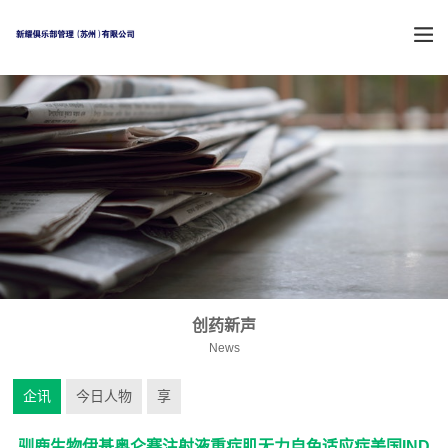
创药新声
News
企讯
今日人物
享
驯鹿生物伊基奥仑赛注射液重症肌无力自免适应症美国IND