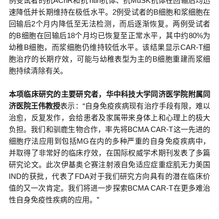
例受试者的抗AChR和抗Titin抗体、抗MuSK抗体在回输后均迅
速降低并长期维持在极低水平。2例受试者的B细胞和浆细胞在
回输后2个月内降低至无法检测，而后逐渐恢复。两例受试者
的B细胞在回输后18个月均已恢复至正常水平，其中约80%为
幼稚B细胞，而浆细胞仍维持较低水平。该结果显示CAR-T细
胞治疗的长期疗效，可能与幼稚表型为主的B细胞重建而浆细
胞持续清除有关。
本项临床研究的主要研究者，华中科技大学同济医学院附属同
济医院王伟教授
表示：“自身免疫疾病现有治疗手段有限，难以
治愈，反复发作，会给患者及家属带来身体上和心理上的极大
负担。我们和驯鹿生物合作，率先将BCMA CAR-T这一先进的
细胞疗法应用到包括MG在内的多种严重的自身免疫疾病中，
并取得了非常好的临床疗效，在国际权威学术期刊发表了多篇
研究论文。此次伊基奥仑赛注射液自免适应症重症肌无力美国
IND的获批，代表了FDA对于我们研究方向具有的潜在临床价
值的又一次肯定。我们将进一步探索BCMA CAR-T在更多难治
性自身免疫性疾病的应用。”