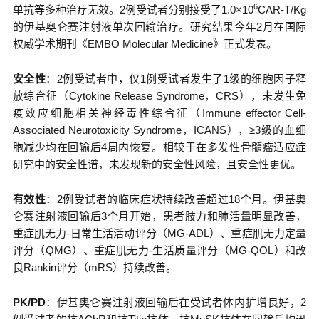
6
单抗等多种治疗无效。2例受试者分别接受了1.0×10
CAR-T/Kg
的伊基奥仑赛注射液单次回输治疗。研究结果今年2月在国际
权威学术期刊《EMBO Molecular Medicine》正式发表。
安全性
：2例受试者中，仅1例受试者发生了1级的细胞因子释
放综合征（Cytokine Release Syndrome，CRS），未发生免
疫效应细胞相关神经毒性综合征（Immune effector Cell-
Associated Neurotoxicity Syndrome，ICANS），≥3级的血细
胞减少均在回输后4周内恢复。相较于在多发性骨髓瘤适应症
研究中的安全性谱，未发现新的安全性风险，且安全性更优。
有效性
：2例受试者的临床症状持续改善超过18个月。伊基奥
仑赛注射液回输后3个月开始，患者肢力和肺活量明显改善，
重症肌无力-日常生活活动评分（MG-ADL）、重症肌无力定量
评分（QMG）、重症肌无力-生活质量评分（MG-QOL）和改
良Rankin评分（mRS）持续改善。
PK/PD
：伊基奥仑赛注射液回输后在受试者体内扩增良好，2