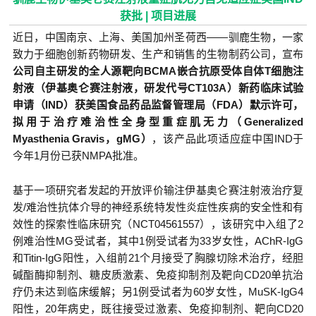
获批 | 项目进展
近日，中国南京、上海、美国加州圣荷西——驯鹿生物，一家
致力于细胞创新药物研发、生产和销售的生物制药公司，宣布
公司自主研发的全人源靶向BCMA嵌合抗原受体自体T细胞注
射液（伊基奥仑赛注射液，研发代号CT103A）新药临床试验
申请（IND）获美国食品药品监督管理局（FDA）默示许可，
拟用于治疗难治性全身型重症肌无力（Generalized
Myasthenia Gravis，gMG）
，该产品此项适应症中国IND于
今年1月份已获NMPA批准。
基于一项研究者发起的开放评价输注伊基奥仑赛注射液治疗复
发/难治性抗体介导的神经系统特发性炎症性疾病的安全性和有
效性的探索性临床研究（NCT04561557），该研究中入组了2
例难治性MG受试者，其中1例受试者为33岁女性，AChR-IgG
和Titin-IgG阳性，入组前21个月接受了胸腺切除术治疗，经胆
碱酯酶抑制剂、糖皮质激素、免疫抑制剂及靶向CD20单抗治
疗仍未达到临床缓解；另1例受试者为60岁女性，MuSK-IgG4
阳性，20年病史，既往接受过激素、免疫抑制剂、靶向CD20