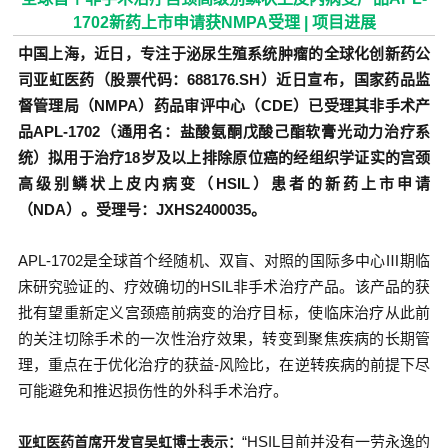
1702新药上市申请获NMPA受理 | 项目进展
中国上海，近日，专注于泌尿生殖系统肿瘤的全球化创新药公
司亚虹医药（股票代码：688176.SH）近日宣布，国家药品监
督管理局（NMPA）药品审评中心（CDE）已受理其非手术产
品APL-1702（通用名：盐酸氨酮戊酸己酯软膏光动力治疗系
统）拟用于治疗18岁及以上排除原位癌的经组织学证实的宫颈
高级别鳞状上皮内病变（HSIL）患者的新药上市申请
（NDA）。受理号：JXHS2400035。
APL-1702是全球首个经随机、双盲、对照的国际多中心Ⅲ期临
床研究验证的、疗效确切的HSIL非手术治疗产品。该产品的获
批有望重新定义宫颈癌前病变的治疗目标，使临床治疗从此前
的关注切除手术的一次性治疗效果，转变到聚焦疾病的长期管
理，重点在于优化治疗的获益-风险比，在逆转疾病的前提下尽
可能避免和推迟损伤性的外科手术治疗。
“HSIL目前并没有一劳永逸的
亚虹医药首席开发官吴虹博士表示：