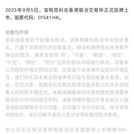
2023年9月5日，宜明昂科在香港联合交易所正式挂牌上
市，股票代码：01541.HK。
前瞻性声明
本新闻稿有若干前瞻性陈述，该等前瞻性陈述并非历史事
实，乃基于宜明昂科的现有看法、假设和期待而对未来事件
做出的预测，通常会使用“将”、“可能”、“期望”、“相信”、
“计划”、“预估”、“预测“及其他类似词语进行表述。尽管本
公司相信所做的预测合理，但是基于未来事件固有的不确定
性，我们的实际未来业绩或表现可能与预测有重大差异。因
此，您应注意，依赖任何前瞻性陈述可能导致已知及未知的
重大风险和不确定性。本新闻稿载有的所有前瞻性陈述需参
照本部分所列的提示声明。本新闻稿所载的所有信息仅以截
至本新闻稿做出当日为准，且仅基于当日的假设，除法律有
所规定外，本公司概不承担义务对该等前瞻性陈述更新。
本公司无法保证其将能成功开发或最终上市销售IMC-