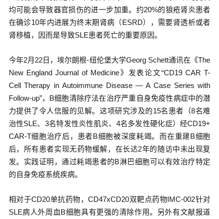
均可能会导致器官损伤的进一步加重。约20%的狼疮肾炎患者
在确诊10年内进展为终末期肾病（ESRD），需要肾透析或者
肾移植，因而是导致SLE患者死亡的重要原因。
今年2月22日，埃尔朗根-纽伦堡大学Georg Schett通讯在《The
New England Journal of Medicine》发表论文“CD19 CAR T-
Cell Therapy in Autoimmune Disease — A Case Series with
Follow-up”，B细胞清除疗法在治疗严重自身免疫性病症中的潜
力提供了令人信服的见解。这项研究涉及的15名患者（8名难
治性SLE、3名特发性炎性肌炎、4名多发性硬化症）经CD19+
CAR-T细胞治疗后，患者B细胞被深度耗竭。而在重建B细胞
后，所有患者实现无药物缓解，在长达2年的随访中未出现复
发。实践证明，通过耗竭患者的B淋巴细胞可以有效治疗特定
的自身免疫系统疾病。
相对于CD20单抗药物，CD47xCD20双靶点药物IMC-002针对
SLE病人外周血B细胞具有更强的清除作用。另外有文献报道