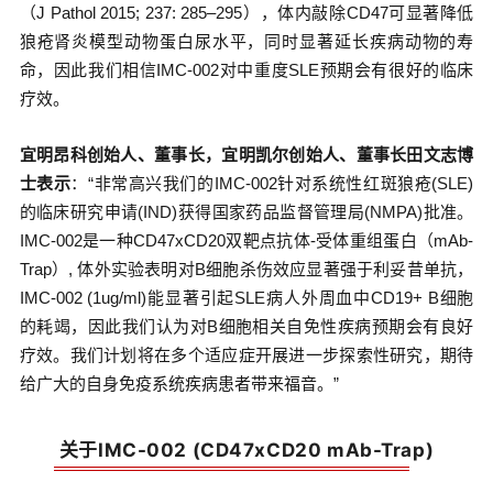
（J Pathol 2015; 237: 285–295），体内敲除CD47可显著降低
狼疮肾炎模型动物蛋白尿水平，同时显著延长疾病动物的寿
命，因此我们相信IMC-002对中重度SLE预期会有很好的临床
疗效。
宜明昂科创始人、董事长，
宜明凯尔创始人、董事长田文志博
士表示
：“非常高兴我们的IMC-002针对系统性红斑狼疮(SLE)
的临床研究申请(IND)获得国家药品监督管理局(NMPA)批准。
IMC-002是一种CD47xCD20双靶点抗体-受体重组蛋白（mAb-
Trap）, 体外实验表明对B细胞杀伤效应显著强于利妥昔单抗，
IMC-002 (1ug/ml)能显著引起SLE病人外周血中CD19+ B细胞
的耗竭，因此我们认为对B细胞相关自免性疾病预期会有良好
疗效。我们计划将在多个适应症开展进一步探索性研究，期待
给广大的自身免疫系统疾病患者带来福音。”
关于IMC-002 (CD47xCD20 mAb-Trap)