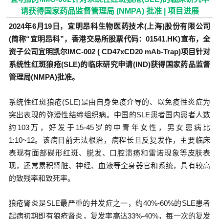
请获得国家药品监督管理局 (NMPA) 批准 | 项目进展
2024年6月19日，宜明昂科生物医药技术(上海)股份有限公司
(简称“宜明昂科”，香港交易所股票代码：01541.HK)宣布，全
资子公司宜明凯尔IMC-002 ( CD47xCD20 mAb-Trap)项目针对
系统性红斑狼疮(SLE)的临床研究申请(IND)获得国家药品监督
管理局(NMPA)批准。
系统性红斑狼疮(SLE)是由自身免疫介导的、以免疫性炎症为
突出表现的弥漫性结缔组织病。中国的SLE患者国内患者人数
约103万，好发于15-45岁的中青年女性，男女患病比
1:10~12。该病目前无法根治，病程长且反复发作，主要临床
表现有面部碟形红斑、脱发、口腔溃疡和雷诺现象等皮肤表
现，还常累积肾脏、神经、血液等全身器官和系统，具有较高
的致残率和致死率。
狼疮肾炎是SLE最严重的并发症之一，约40%-60%的SLE患者
起病初期即有狼疮肾炎，复发率高达33%-40%，每一次的复发