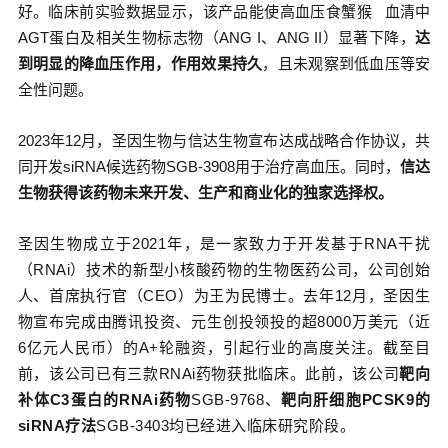
好。临床前实验数据显示，该产品能使高血压
食蟹猴
血清中
AGT蛋白及相关生物标志物（ANG I、ANG II）显著下降，
达
到明显的降血压作用，作用效果持久
，且未观察到低血压等安
全性问题。
2023年12月，圣因生物与信达生物宣布达成战略合作协议，共
同开发siRNA候选药物SGB-3908用于治疗高血压。同时，
信达
生物获得该药物未来开发、生产和商业化的独家选择权。
圣因生物成立于2021年，是一家致力于开发基于RNA干扰
（RNAi）技术的新型小核酸药物的生物医药公司，公司创始
人、首席执行官（CEO）为王为民博士。去年12月，圣因生
物宣布完成由腾讯投资、元生创投领投的超8000万美元（近
6亿元人民币）的A+轮
融资
，引起行业的高度关注。截至目
前，该公司已有三款RNAi药物获批临床。此前，该公司
靶向
补体C3蛋白的RNAi药物
SGB-9768、
靶向肝细胞PCSK9的
siRNA疗法
SGB-3403均已经进入临床研究阶段。