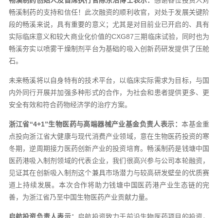
畅溪制药创始人及首席执行官陈东浩博士表示：
感谢各位投资人对
畅溪制药的支持和信任！此次融资的顺利收官，对处于发展关键阶
段的畅溪来说，具有重要的意义；尤其是对目前业已开启的、具有
实际临床意义和较大商业化价值的CXG87三期临床试验，同时也为
畅溪夯实以喷雾干燥制剂平台为基础的吸入创新药研发提供了压舱
石。
未来畅溪将以自身特有的技术平台，以临床实际需求为目标，与国
内外同行开展并加强多种形式的合作，为社会和患者提供更多、更
安全有效和符合药物经济学的治疗方案。
浙江省“4+1”生物医药与高端器械产业基金负责人表示：
本基金重
点投向浙江省大健康与现代消费产业领域，意在生物医药投资的寒
冬期，逆周期接力医药创新产业的投资培育。畅溪制药是钱塘中国
医药港吸入制剂领域的代表企业，我们很高兴参与公司本轮融资，
见证其在创新吸入制剂这个兼具市场潜力与较高研发壁垒的优质赛
道上持续发展。本次合作将助力钱塘中国医药港产业生态链的完
善，为浙江省乃至中国生物医药产业贡献力量。
启航投资负责人表示：
启航投资致力于前沿生物医药项目的投资，