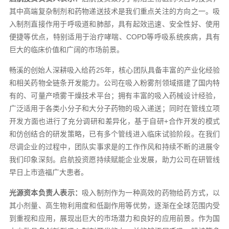
其中高端复杂制剂和药物递送技术是我们重点关注的方向之一。吸
入制剂直接作用于呼吸道和肺部，具有起效迅速、安全性好、使用
便捷等优点，特别适用于治疗哮喘、COPD等呼吸系统疾病，具有
巨大的临床价值和广阔的市场前景。
畅溪的创始人深耕吸入给药25年，核心团队具备丰富的产业化经验
和相关药物全链条开发能力。公司在吸入粉雾剂领域搭建了国内特
有的、可量产喷雾干燥技术平台；拥有丰富的吸入药械设计经验，
广泛适用于各类小分子和大分子药物的吸入递送；同时在管线立项
开发方面也进行了充分调研和差异化，基于自研+合作开发的模式
和仿创结合的研发策略，已有多个管线进入临床试验阶段。在我们
尽调企业的过程中，团队实事求是的工作作风和持续不断的进展令
我们印象深刻。启航投资愿持续赋能企业发展，助力公司在研管线
早日上市造福广大患者。
光源资本负责人表示：
吸入制剂作为一种高效的药物给药方式，以
其小剂量、高生物利用度和低副作用等优势，逐渐在全球范围内受
到重视和应用，展现出巨大的市场潜力和良好的应用前景。作为国