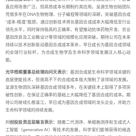
直应用场景广泛，但高昂成本长期制约其应用。呈源生物创始团队
凭借多年在DNA生物物理、分子编程等领域的深耕，突破基因合成
“成本-精度”瓶颈，通过创新技术将长基因合成成本大幅降低至行业
领先水平，同时保持极高的正确率，有望推动抗体药物开发、农业
基因改良及工业酶设计等领域的规模化应用突破。期待公司在未来
持续以技术创新驱动基因合成成本革命，早日成长为基因合成领域
的全球行业标杆，为合成生物学及生命科学领域发展注入核心动
能。
光华梧桐董事总经理向问天
表示：
基因合成是生命科学领域关键的
底层使能技术，但居高不下的合成成本极大限制了该领域的发展。
呈源生物团队深耕基因合成领域多年，在关键技术上取得了多项突
破性创新，在保证正确率的基础上大幅降低了基因合成的成本。期
待公司继续扎根温江，早日成为基因合成领域的龙头企业，并助力
生命科学领域的持续发展。
川创投投资总监喻言
表示：
随着二代测序、单细胞测序和生成式人
工智能（generative AI）等技术的发展，科学家们能够获得的候选