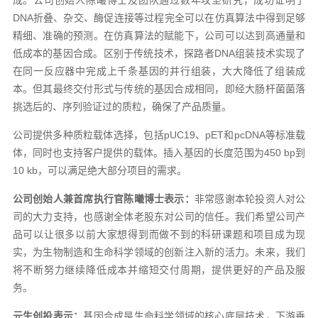
成。公司创始人陈曦博士及团队通过数年攻坚研究，成功证明了
DNA折叠、杂交、酶促连接等过程完全可以在仿真算法中得到足够
精细、准确的预测。在仿真算法的赋能下，公司可以达到高通量和
低成本的基因合成。区别于传统技术，探路者DNA组装技术实现了
在同一反应器中完成上千条基因的并行组装，大大降低了组装成
本。但其最终交付形式与传统的基因合成相同，即经大肠杆菌菌落
挑选后的、序列验证过的质粒，确保了产品质量。
公司提供多种质粒载体选择，包括pUC19、pET和pcDNA等标准载
体，同时也支持客户提供的载体。插入基因的长度范围为450 bp到
10 kb，可以满足绝大部分项目的需求。
公司创始人兼首席执行官陈曦博士
表示：
非常感谢本轮投资人对公
司的大力支持，也感谢全体老股东对公司的信任。我们希望公司产
品可以让很多以前大家想得到而做不到的科研课题和项目成为现
实，为生物制造和生命科学领域的创新注入新的活力。未来，我们
将不断努力继续降低成本并缩短交付周期，提供更好的产品及服
务。
元生创投
表示：
基因合成是生命科学领域的核心底层技术，下游垂