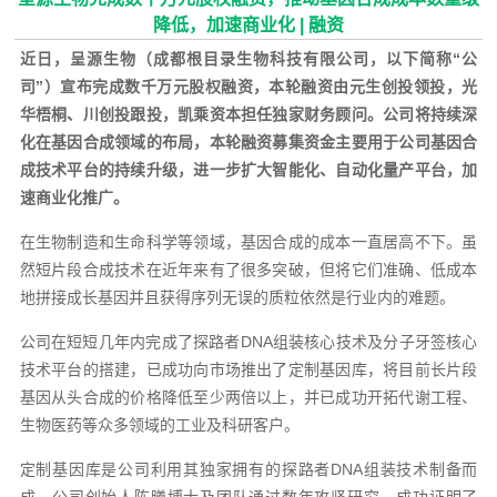
降低，加速商业化 | 融资
近日，呈源生物（成都根目录生物科技有限公司，以下简称“公
司”）宣布完成数千万元股权融资，本轮融资由元生创投领投，光
华梧桐、川创投跟投，凯乘资本担任独家财务顾问。
公司将持续深
化在基因合成领域的布局，本轮融资募集资金主要用于公司基因合
成技术平台的持续升级，进一步扩大智能化、自动化量产平台，加
速商业化推广。
在生物制造和生命科学等领域，基因合成的成本一直居高不下。虽
然短片段合成技术在近年来有了很多突破，但将它们准确、低成本
地拼接成长基因并且获得序列无误的质粒依然是行业内的难题。
公司在短短几年内完成了探路者DNA组装核心技术及分子牙签核心
技术平台的搭建，已成功向市场推出了定制基因库，将目前长片段
基因从头合成的价格降低至少两倍以上，并已成功开拓代谢工程、
生物医药等众多领域的工业及科研客户。
定制基因库是公司利用其独家拥有的探路者DNA组装技术制备而