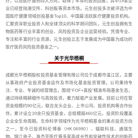
疗，以及医疗服务四大方向，取得了丰厚的投资回报，其中19家企
业已经登陆港交所、科创板等资本市场。元生创投多次被评选为中
国医疗健康领域创投基金Top10、中国最活跃医疗健康投资机构。
汇聚资深职业投资人和全球顶尖的科学顾问团队，元生创投拥有生
物医药等行业丰富的创业、风险投资及企业运营经验。凭借专业、
专注和丰富的行业资源，元生创投立志于发展成为中国最为成功的
医疗医药风险投资基金之一。
关于光华梧桐
成都光华梧桐股权投资基金管理有限公司位于成都市温江区，主要
从事政府产业投资基金运作及市场化基金投资管理。公司秉持专
注、专业、专诚的经营理念，围绕“FOF+直投”精准布局基金生态，
通过持续精耕细作与高效投资，着力赋能产业发展。目前公司在管
资金规模约90亿元，联合龙头企业、上市公司、投资机构等合作伙
伴，累计设立20余只投资基金，总规模超460亿元，投资阶段覆盖
企业全生命周期。生命科学领域作为光华梧桐基金的重点投资方向
之一，至今已投资科伦博泰（HK.06990）、辐联科技、通瑞生
物、锦江电子、海杰亚医疗等多家高成长性和突破性技术的创新药