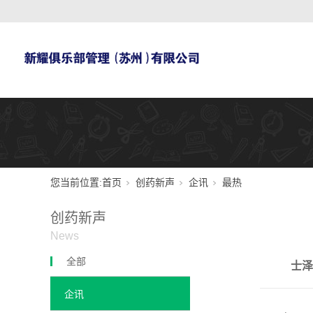
您当前位置:
首页
创药新声
企讯
最热
创药新声
News
全部
士泽
企讯