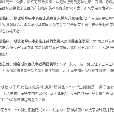
神经元合并受损，最终可导致瘫痪，从无法行走到无法说话、吞咽、呼吸
性缓解或挽救渐冻症的有效临床药物及临床解决方案，迫切需要开发新的
册临床I/II期试验牵头中心临床总负责人樊东升主任表示：
“渐冻症是极
生物强强联合、牵头承担具有国际领先意义的全球首个再生神经细胞治疗
早日造福患者！”
册临床I/II期试验牵头中心临床共同负责人刘小璇主任表示：
“作为全球首
临床合作代表我国在渐冻症领域的重要突破，我们将全力以赴，高标准推
希望！”
副总裁、知名渐冻症抗争者蔡磊表示：
“四年多来，我一路见证了士泽生
，为渐冻症患者带来新希望！向李翔博士及士泽生物团队祝贺并致敬，期
期致力于开发临床级异体通用“现货型”iPSC衍生细胞药，用于治
es）。士泽生物已获得中国国家药监局（NMPA）和美国食品药品监督管理
首个”iPSC领域里程碑意义进展：
“中国首个”iPSC衍生细胞药（XS228注射液）获得美国FDA授予全球孤儿