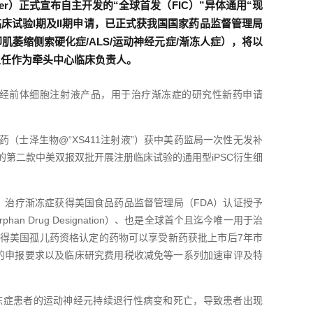
Member）正式宣布自主开发的“全球首发（FIC）”异体通用“现
临床试验I期及II期申请，已正式获我国国家药品监督管理局
肌萎缩侧索硬化症/ALS/运动神经元症/渐冻人症），将以
主任作为牵头中心临床负责人。
型神经前体细胞注射液产品，用于治疗渐冻症的研究性新药申请
。
药（士泽生物@“XS411注射液”）获中美药监局一次性无发补
第二款中美双报双批开展注册临床试验的通用型iPSC衍生细
射液）治疗渐冻症获得美国食品药品监督管理局（FDA）认证授予
 Drug Designation）、也是全球首个且迄今唯一用于治
t》，获得美国孤儿药资格认定的药物可以享受新药获批上市后7年市
部分临床数据的申报要求以及临床研究费用税收减免等一系列加速审评及特
冻症患者的运动神经元持续退行性病变和死亡，导致患者出现