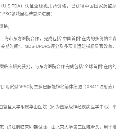
.S.FDA）认证全球孤儿药资格，已获得中国国家药监局
”iPSC领域里程碑意义进展：
药资格；
，与上海市东方医院合作，完成包括“中国首例”在内的多例帕金森
“开关期时间”、MDS-UPDRS评分及多项非运动指标显著改善，
家级备案临床研究获批，与东方医院合作完成包括“全球首例”在内的
“现货型”iPSC衍生多巴胺能神经前体细胞（XS411注射液）
试验，由复旦大学附属华山医院（同为国家级神经疾病医学中心）牵
注射液）的注册临床I/II期试验，由北京大学第三医院牵头，用于治