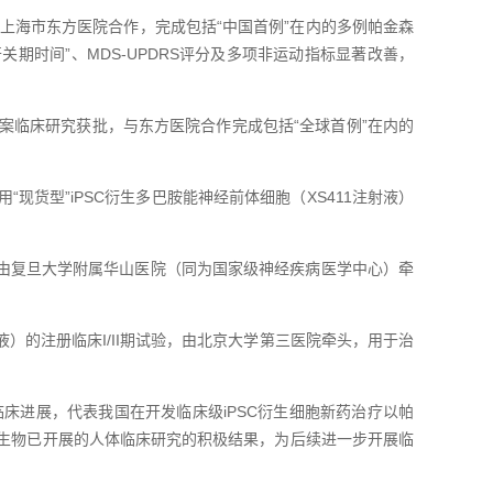
，与上海市东方医院合作，完成包括“中国首例”在内的多例帕金森
“开关期时间”、MDS-UPDRS评分及多项非运动指标显著改善，
家级备案临床研究获批，与东方医院合作完成包括“全球首例”在内的
“现货型”iPSC衍生多巴胺能神经前体细胞（XS411注射液）
试验，由复旦大学附属华山医院（同为国家级神经疾病医学中心）牵
注射液）的注册临床I/II期试验，由北京大学第三医院牵头，用于治
床进展，代表我国在开发临床级iPSC衍生细胞新药治疗以帕
生物已开展的人体临床研究的积极结果，为后续进一步开展临