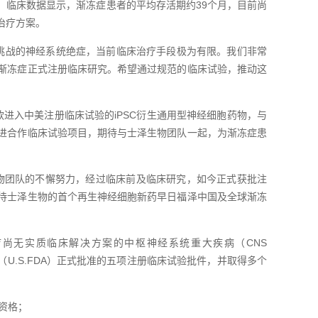
。临床数据显示，渐冻症患者的平均存活期约39个月，目前尚
治疗方案。
具挑战的神经系统绝症，当前临床治疗手段极为有限。我们非常
渐冻症正式注册临床研究。希望通过规范的临床试验，推动这
款进入中美注册临床试验的iPSC衍生通用型神经细胞药物，与
进合作临床试验项目，期待与士泽生物团队一起，为渐冻症患
物团队的不懈努力，经过临床前及临床研究，如今正式获批注
待士泽生物的首个再生神经细胞新药早日福泽中国及全球渐冻
疗尚无实质临床解决方案的中枢神经系统重大疾病（CNS
局（U.S.FDA）正式批准的五项注册临床试验批件，并取得多个
药资格；