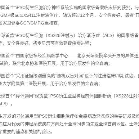
，“中国首个”iPSC衍生细胞治疗神经系统疾病的国家级备案临床研究获批
/GMP级autoXS411注射液治疗，随访超过12个月，安全性良好，患者
家卫健委GCP/GMP双重核查；
“全球首款”iPSC衍生细胞（XS228注射液）治疗渐冻症（ALS）的国
疗，安全性良好，初步显示可有效延缓疾病进程；
“中国首个”由国家级神经疾病医学中心——北京天坛医院牵头开展的异体通用
期试验，联合北京协和医院开展，用于治疗原发性帕金森病；
，“中国首个”采用证据级别最高的“随机双盲对照”设计的注册临床I/II期
州大学附属第二医院开展，用于治疗早发性帕金森病；
“全球首个”异体通用“现货型”iPSC衍生亚型神经前体细胞新药（XS228
LS）。
主开发的异体通用型iPSC衍生细胞治疗帕金森病及渐冻症的重要研发及临
冻症为代表的神经系统疾病方向处于全球同步领先或全球首创地位。士泽
了重要的铺垫和关键的验证。