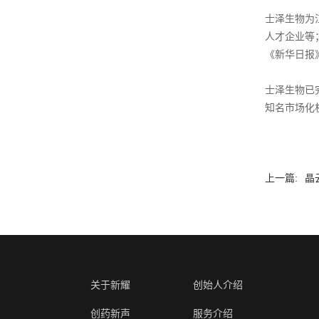
士泽生物为
人才企业等
《新华日报
士泽生物已
知名市场化机
上一篇:
晶
关于新耀
创始人介绍
创药新声
服务介绍