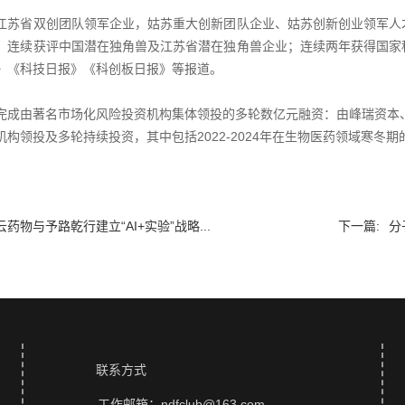
江苏省双创团队领军企业，姑苏重大创新团队企业、姑苏创新创业领军人
；连续获评中国潜在独角兽及江苏省潜在独角兽企业；连续两年获得国家
》《科技日报》《科创板日报》等报道。
完成由著名市场化风险投资机构集体领投的多轮数亿元融资：由峰瑞资本
构领投及多轮持续投资，其中包括2022-2024年在生物医药领域寒冬期的逾
云药物与予路乾行建立“AI+实验”战略...
下一篇:
分
联系方式
工作邮箱：ndfclub@163.com