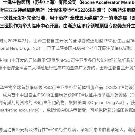
月，士泽生物医药（苏州/上海）有限公司（Roche Accelerator 
SC衍生亚型神经细胞新药（士泽生物@“XS228注射液”）的新药注册
）一次性无发补完全批准，用于治疗“全球五大绝症”之一的渐冻症（即
三医院作为牵头临床中心开展，由渐冻症诊疗领域顶级专家樊东升
时间2025年2月，士泽生物自主开发的全球首款通用型iPSC衍生亚
ational New Drug, IND），已正式
获美国FDA完全批准开展注册临床试验
生物自主开发的异体通用“现货型”iPSC衍生亚型多巴胺能神经前体细胞新
用于治疗全球第二大神经退行性疾病帕金森病之外的，士泽生物自主开发的
，士泽生物全球首款临床级iPSC衍生亚型神经前体细胞产品（XS228注
成为首个中国自主iPSC衍生细胞药获得FDA认证并授予孤儿药资格（Orphan
有孤儿药资格的iPS衍生细胞药物。根据美国《Orphan Drug Ac
arketing exclusivity）、免除NDA/BLA申请费、可能免除
。
种运动神经元病及进行性神经退行性疾病，渐冻症患者俗称渐冻人。渐