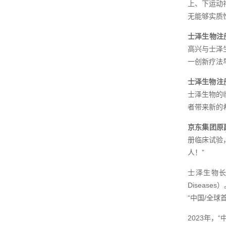
上、下运动
无能够实质
士泽生物注
高兴与士泽
一创新疗法
士泽生物注
士泽生物的
者带来新的
京东集团原
册临床试验
人！”
士泽生物长
Diseas
“中国/全球
2023年，