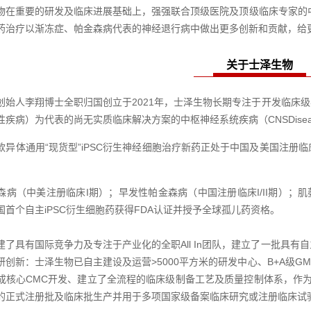
物在重要的研发及临床进展基础上，强强联合顶级医院及顶级临床专家的中
药治疗以渐冻症、帕金森病代表的神经退行病中做出更多创新和贡献，给
关于士泽生物
创始人李翔博士全职归国创立于2021年，士泽生物长期专注于开发临床级异
疾病）为代表的尚无实质临床解决方案的中枢神经系统疾病（CNSDisea
款异体通用“现货型”iPSC衍生神经细胞治疗新药正处于中国及美国注册
：
森病（中美注册临床I期）；早发性帕金森病（中国注册临床I/II期）；肌萎
国首个自主iPSC衍生细胞药获得FDA认证并授予全球孤儿药资格。
建了具有国际竞争力及专注于产业化的全职All In团队，建立了一批具
研创新：士泽生物已自主建设及运营>5000平方米的研发中心、B+A级G
成核心CMC开发、建立了全流程的临床级制备工艺及质量控制体系，作为一
的正式注册批及临床批生产并用于多项国家级备案临床研究或注册临床试