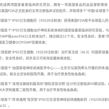
完成两项国家备案临床研究项目，拥有一项美国食品药品监督管理局（U
和美国FDA正式批准的五项注册临床试验批件，并取得多个“中国/全球首个
“中国首个”iPSC衍生细胞药（XS228注射液）获得美国FDA授予全球孤儿
，“中国首个”iPSC衍生细胞治疗神经系统疾病的国家级备案临床研究获批
/GMP级autoXS411注射液治疗，随访超过12个月，安全性良好，患者
家卫健委GCP/GMP双重核查；
“全球首款”iPSC衍生细胞（XS228注射液）治疗渐冻症（ALS）的国
疗，安全性良好，初步显示可有效延缓疾病进程；
“中国首个”由国家级神经疾病医学中心——北京天坛医院牵头开展的异体通用
期试验，联合北京协和医院开展，用于治疗原发性帕金森病；
，“中国首个”采用证据级别最高的“随机双盲对照”设计的注册临床I/II期
州大学附属第二医院开展，用于治疗早发性帕金森病；
“全球首个”异体通用“现货型”iPSC衍生亚型神经前体细胞新药（XS228
LS）。