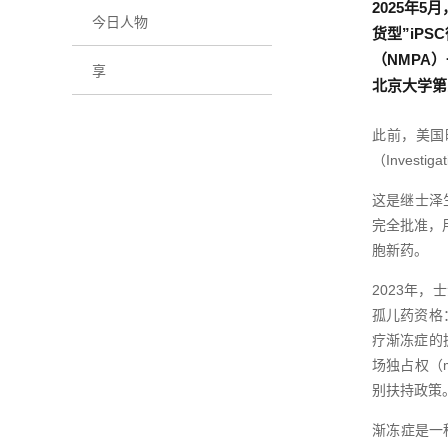
2025年5
今日人物
货型”iP
（NMPA
享
北京大学第
此前，美国
（Investig
这是继士泽
完全批准，
胞新药。
2023年
孤儿药资格：
疗渐冻症的拥
场独占权（m
别扶持政策
渐冻症是一