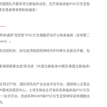
国团队开展多项注册临床试验，在开发临床级iPSC衍生亚型
更多患者带来帮助和福音！
体通用“现货型”iPSC衍生细胞药治疗以帕金森病（全球第二
ses）。
临床试验阶段，且均由顶级医院神经内外科牵头及联合开展，包
缩侧索硬化症/渐冻症（中国注册临床I/II期及美国注册临床I
有自主知识产权、国际领先的产业化技术及平台，围绕核心主营业
MP基地及质控中心，士泽生物自主开发的多款临床级iPSC衍生
站式平台，完成多种GMP级iPSC衍生亚型神经前体细胞治
验。