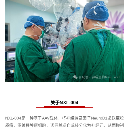
关于NXL-004
NXL-004是一种基于AAV载体，将神经转录因子NeuroD1递送至胶
质瘤，重编程肿瘤细胞，诱导其凋亡或转分化为神经元，从而抑制