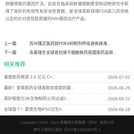
肿瘤增殖的基因疗法。此前在临床前肿瘤细胞模型和动物研究中取
得了良好的有效性和安全性数据，是全球首款获得FDA孤儿药资格
认定的针对恶性胶质瘤的AAV基因治疗产品。
上一篇:
苏州璞正医药就PDE4抑制剂呼吸道疾病海...
下一篇:
吉美瑞生全球首创肾干细胞新药获国家药监局...
相关推荐
睿健医药再获 2.6 亿元 C+...
2026-07-02
最新！普莱医药全球首款加南类抗菌...
2026-06-29
英矽智能与SK生物制药公司达成2...
2026-06-22
全球首个！霍德生物iPSC衍生h...
2026-06-18
Copyright ©2020 - 2023 新耀俱乐部管理（苏州）有限公司
犀牛云提供云服务 苏ICP备18063847号-1