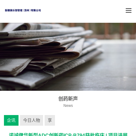
创药新声
News
企讯
今日人物
享
诺诚健华新型ADC创新药ICP-B794获批临床 | 项目进展