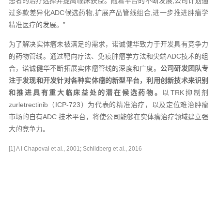
患者的治疗选择并提高临床获益。随着平台的不断发展,公司计划通
过多款差异化ADC候选药物,扩展产品管线组合,进一步推进肿瘤学
精准医疗的发展。”
为了解决实体瘤未被满足的需求，诺诚健华致力于开发具有竞争力
的药物管线。通过靶向疗法、免疫肿瘤学方法和尖端ADC技术的组
合，诺诚健华不断拓展实体瘤管线的深度和广度。
公司研发团队专
注于发现和开发针对各种实体瘤的新型平台，利用创新技术来识别
和推进具有重大临床益处的潜在候选药物。
以TRK抑制剂
zurletrectinib（ICP-723）为代表的精准治疗，以及定位难治肿瘤
市场的自有ADC 技术平台，将使公司能够在实体瘤治疗领域建立强
大的竞争力。
[1] A I Chapoval et al., 2001; Schildberg et al., 2016