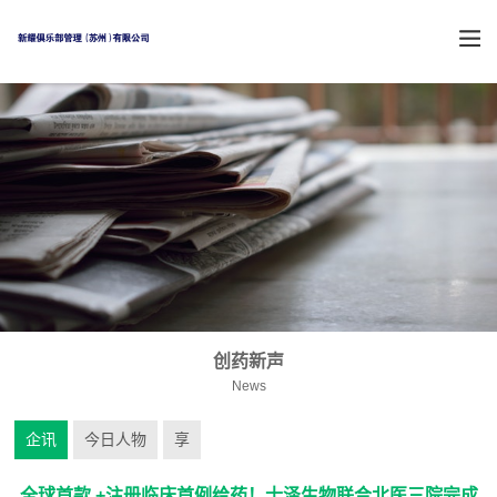
创药新声
News
企讯
今日人物
享
全球首款 +注册临床首例给药！士泽生物联合北医三院完成