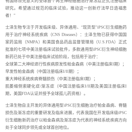
有国际领先意义的全球首个再生神经细胞治疗渐冻症正式注册临床
研究。希望通过规范的临床试验，推动这一创新疗法早日造福患
者！”
士泽生物专注于开发临床级、异体通用、“现货型”iPSC衍生细胞药
用于治疗神经系统疾病（CNS Diseases）：士泽生物已获得中国国
家药监局（NMPA）和美国食品药品监督管理局（U.S.FDA）正式
批准的七项中美注册临床试验批件，多款通用型iPSC衍生神经细胞
新药已处于中美注册临床试验阶段，包括用于治疗：
全球第二大神经退行性疾病原发性帕金森病（中美注册临床I期）；
早发性帕金森病（中国注册临床I/II期）；
重大神经系统疾病脊髓损伤（中美注册临床I期）；
肌萎缩侧索硬化症/渐冻症（中国注册临床I/II期及美国注册临床I
期，美国FDA认证并授予全球孤儿药资格）。
士泽生物自主开发的异体通用型iPSC衍生细胞治疗帕金森病、脊髓
损伤及渐冻症的重要研发及临床进展，代表我国在开发临床级iPSC
衍生细胞新药治疗以帕金森病及渐冻症为代表的神经系统疾病方向
处于全球同步领先或全球首创地位。