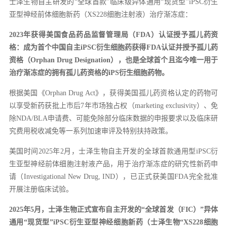
士泽生物自主研发的“全球首款”临床级异体通用“现货型”iPSC衍生
亚型神经前体细胞新药（XS228细胞注射液）治疗渐冻症：
2023年获得美国食品药品监督管理局（FDA）认证授予孤儿药资
格：成为首个中国自主iPSC衍生细胞药获得FDA认证并授予孤儿药
资格（Orphan Drug Designation），也是全球首个且迄今唯一用于
治疗渐冻症的拥有孤儿药资格的iPS衍生细胞药物。
根据美国《Orphan Drug Act》，获得美国孤儿药资格认定的药物可
以享受新药获批上市后7年市场独占权（marketing exclusivity）、免
除NDA/BLA申请费、可能免除部分临床数据的申报要求以及临床研
究费用税收减免等一系列加速审评及特别扶持政策。
美国时间2025年2月，士泽生物自主开发的全球首款通用型iPSC衍
生亚型神经前体细胞注射液产品，用于治疗渐冻症的研究性新药申
请（Investigational New Drug, IND），已正式获美国FDA完全批准
开展注册临床试验。
2025年5月，士泽生物正式宣布自主开发的“全球首发（FIC）”异体
通用“现货型”iPSC衍生亚型神经细胞新药（士泽生物“XS228细胞