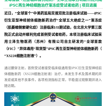
iPSC再生神经细胞治疗渐冻症受试者给药 | 项目进展
近日，“全球首个”中美药监局双报双批注册临床试验——iPSC
衍生亚型神经前体细胞新药治疗“全球五大绝症之一”渐冻症
（肌萎缩侧索硬化症）注册临床I/II期试验，在北京大学第三医
院正式启动并顺利完成首例受试者给药，本项注册临床试验采
用士泽生物医药（苏州）有限公司自主研发的“全球首款
（FIC）”异体通用“现货型”iPSC再生亚型神经前体细胞新药
（
“XS228细胞注射液”）。
通过腰穿注射，首例受试者接受临床级通用型iPSC衍生亚型神经前
体细胞新药（XS228细胞注射液）治疗，未发生手术及围术期的并
发症或其他不良事件，各项检测指标正常，平稳度过观察期并进入
随访期。