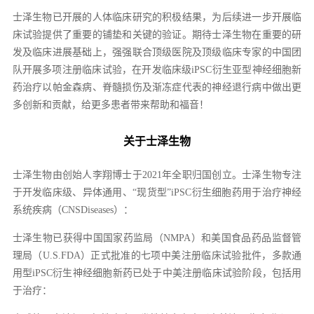
士泽生物已开展的人体临床研究的积极结果，为后续进一步开展临
床试验提供了重要的铺垫和关键的验证。期待士泽生物在重要的研
发及临床进展基础上，强强联合顶级医院及顶级临床专家的中国团
队开展多项注册临床试验，在开发临床级iPSC衍生亚型神经细胞新
药治疗以帕金森病、脊髓损伤及渐冻症代表的神经退行病中做出更
多创新和贡献，给更多患者带来帮助和福音！
关于士泽生物
士泽生物由创始人李翔博士于2021年全职归国创立。士泽生物专注
于开发临床级、异体通用、“现货型”iPSC衍生细胞药用于治疗神经
系统疾病（CNSDiseases）：
士泽生物已获得中国国家药监局（NMPA）和美国食品药品监督管
理局（U.S.FDA）正式批准的七项中美注册临床试验批件，多款通
用型iPSC衍生神经细胞新药已处于中美注册临床试验阶段，包括用
于治疗：