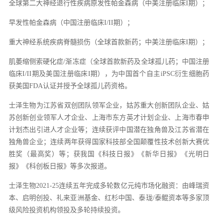
全球第二大神经退行性疾病原发性帕金森病（中美注册临床I期）；
早发性帕金森病（中国注册临床I/II期）；
重大神经系统疾病脊髓损伤（全球首款新药；中美注册临床I期）；
肌萎缩侧索硬化症/渐冻症（全球首款新药及全球孤儿药；中国注册
临床I/II期及美国注册临床I期），为中国首个自主iPSC衍生细胞药
获美国FDA认证并授予全球孤儿药资格。
士泽生物为江苏省双创团队领军企业，姑苏重大创新团队企业、姑
苏创新创业领军人才企业、上海市东方英才计划企业、上海市春申
计划杰出引进人才企业等；连续获评中国潜在独角兽及江苏省潜在
独角兽企业；连续两年获得国家科技部全国颠覆性技术创新大赛优
胜奖（最高奖）等；获我国《科技日报》《新华日报》《光明日
报》《科创板日报》等多次报道。
士泽生物2021-25连续五年完成多轮数亿元纯市场化融资：由峰瑞资
本、启明创投、礼来亚洲基金、红杉中国、泰珑/泰鲲资本等多家顶
级风险投资机构领投及多轮持续投资。