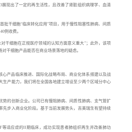
003展现出了一定的再生活性，且改善了肾脏组织病理学、血清
”）的首批干细胞“临床转化应用”项目，用于慢性阻塞性肺病、间质
40例收费。
众对干细胞在正规医疗领域的认知方面意义重大”；此外，该项
场对干细胞产品能否在商业场景落地的疑虑。
核心产品临床推进、国际化战略布局、商业化体系搭建以及战
大生产能力，我们将在全国各地建立增设至少两个区域分中心
优势的创新企业。公司已有慢阻肺病、间质性肺病、支气管扩
率先步入商业化阶段。基于当前发展势头，吉美瑞生有望持续
PF等适应症的II期临床，成功实现患者肺组织再生并改善肺功