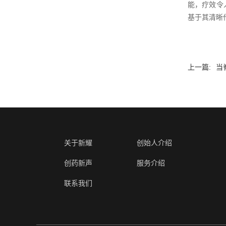
能，疗效令
基于其清晰
上一篇:
当
关于新耀
创始人介绍
创药新声
服务介绍
联系我们