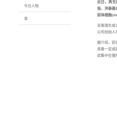
近日，再生医
今日人物
投、洪泰基
前体细胞(ste
享
吉美瑞生成
公司创始人
据介绍，前
具备一定成
症集中在慢