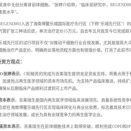
尿液中无创分离肾前体细胞。”张婷介绍称，“临床前研究中，REGEND
素氮水平”。
，REGEND001入选了海南博鳌乐城国际医疗先行区（下称“乐城先行区
气管扩张三种适应症，单次治疗定价15万元，自去年五月底至今已完成超1
乐城先行区的试行项目不仅“对推动干细胞行业合规发展，尤其是提高大
细胞治疗产品定价、明确商业落地流程方面也有很强价值，打消了此前市
投资方观点：
EO张婷表示
，C轮融资的完成为吉美瑞生提供充足资金支持，将重点用于
，加速抢占再生医学领域的资本市场先机。为支持产品临床推进，持续扩
确保从后期临床产品顺利过渡到可上市产品。
资本表示
，吉美瑞生是国内再生医学领域临床进展领先、具备系统性竞争
应症在海南博鳌乐城先行区实现临床转化与商业化收费，标志着其技术已
生治疗领域发展，成长为具有全球竞争力的再生医学企业。
溪资本表示
，吉美瑞生在前体细胞技术上取得突破，顺利完成COPD和I