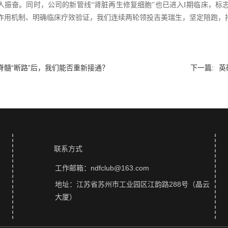
人振奋。同时，公司的新管线“肾脏再生修复细胞”也已进入I期临床，标志着
作用机制、明确临床疗效验证，我们连续两轮领投吉美瑞生，坚定陪跑，
脊髓“断路”后，我们能否重新接通？
下一篇:
英
联系方式
工作邮箱：ndfclub@163.com
地址：江苏省苏州市工业园区江韵路288号（晶云
大厦）