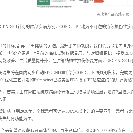
吉美瑞生产品管线示意
EGEND001针对的肺部疾病为例，COPD、IPF均为不可逆的持续损
ND001的目标是‘再生’出健康的肺泡，提升患者肺功能。我们会提取患者
部。”张婷介绍道：“目前的临床试验数据显示，与对照组相比，接受REG
功能改善、生活质量提升外，在肺部结构性损伤修复方面，REGEND001
吉美瑞生将在国内同步启动REGEND001治疗COPD、IPF的3期临床
001优化工艺开发的Pulmovinci已被美国FDA授予IPF适应症的“孤儿药资格
外，吉美瑞生在肾脏系统疾病药物开发上也取得多项进展，治疗2型糖尿病肾病
入组。
性肾脏病（到2030年，全球患者预计达10亿人以上）的主要亚型，患者占
丧失的肾功能为主。
疗产品有望通过获取肾前体细胞、再生肾单位。REGEND003的特点在