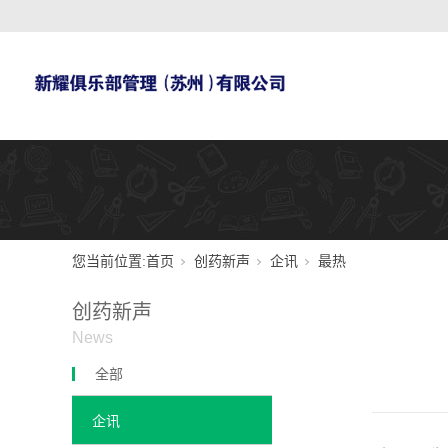
您当前位置:
首页
创药新声
企讯
最热
创药新声
News
全部
企讯