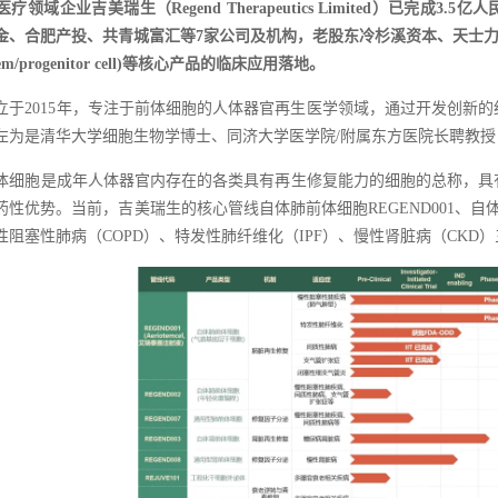
疗领域企业吉美瑞生（Regend Therapeutics Limited）已
金、合肥产投、共青城富汇等7家公司及机构，老股东冷杉溪资本、天士力
m/progenitor cell)等核心产品的临床应用落地。
立于2015年，专注于前体细胞的人体器官再生医学领域，通过开发创新
左为是清华大学细胞生物学博士、同济大学医学院/附属东方医院长聘教授
体细胞是成年人体器官内存在的各类具有再生修复能力的细胞的总称，具
药性优势。当前，吉美瑞生的核心管线自体肺前体细胞REGEND001、自体
性阻塞性肺病（COPD）、特发性肺纤维化（IPF）、慢性肾脏病（CKD