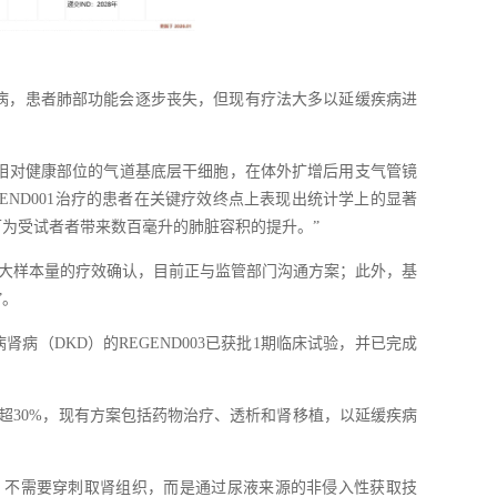
伤性疾病，患者肺部功能会逐步丧失，但现有疗法大多以延缓疾病进
自身相对健康部位的气道基底层干细胞，在体外扩增后用支气管镜
END001治疗的患者在关键疗效终点上表现出统计学上的显著
可为受试者者带来数百毫升的肺脏容积的提升。”
，完成更大样本量的疗效确认，目前正与监管部门沟通方案；此外，基
”。
（DKD）的REGEND003已获批1期临床试验，并已完成
比超30%，现有方案包括药物治疗、透析和肾移植，以延缓疾病
于，不需要穿刺取肾组织，而是通过尿液来源的非侵入性获取技