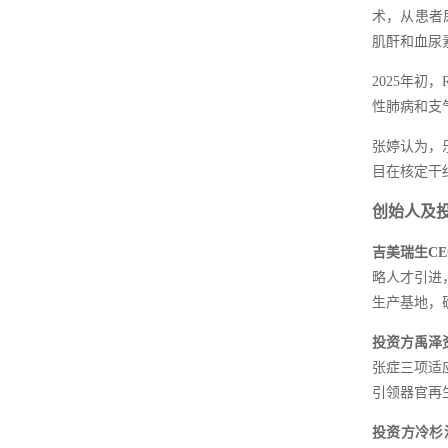
术，从患者
肌酐和血尿
2025年初
性肺病和支
张婷认为，
目在核定干
创始人及
吉美瑞生C
略人才引进
生产基地，
投资方禹泽
张症三项适
引领器官再
投资方冷杉