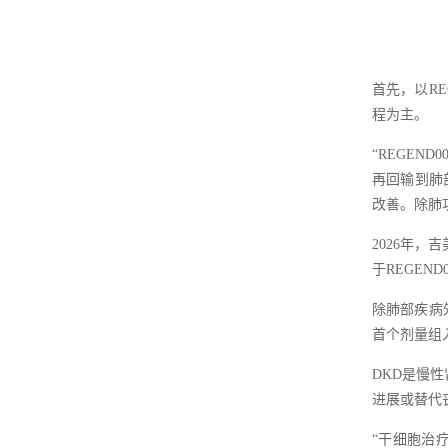
首先，以R
程为主。
“REGE
再回输到肺
改善。除肺
2026年，
于REGEND
除肺部疾病
首个剂量组
DKD是慢
进展或替代
“干细胞治