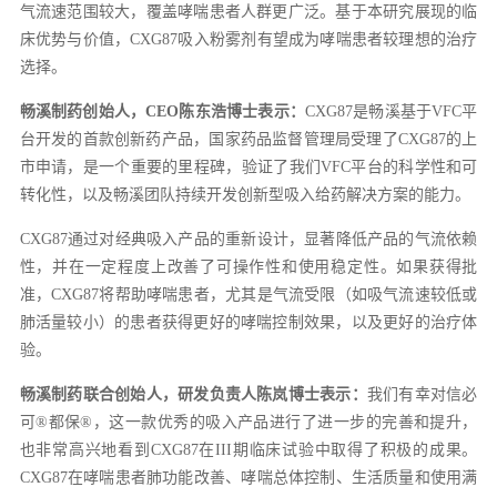
气流速范围较大，覆盖哮喘患者人群更广泛。基于本研究展现的临
床优势与价值，CXG87吸入粉雾剂有望成为哮喘患者较理想的治疗
选择。
畅溪制药创始人，CEO陈东浩博士表示：
CXG87是畅溪基于VFC平
台开发的首款创新药产品，国家药品监督管理局受理了CXG87的上
市申请，是一个重要的里程碑，验证了我们VFC平台的科学性和可
转化性，以及畅溪团队持续开发创新型吸入给药解决方案的能力。
CXG87通过对经典吸入产品的重新设计，显著降低产品的气流依赖
性，并在一定程度上改善了可操作性和使用稳定性。如果获得批
准，CXG87将帮助哮喘患者，尤其是气流受限（如吸气流速较低或
肺活量较小）的患者获得更好的哮喘控制效果，以及更好的治疗体
验。
畅溪制药联合创始人，研发负责人陈岚博士表示：
我们有幸对信必
可®都保®，这一款优秀的吸入产品进行了进一步的完善和提升，
也非常高兴地看到CXG87在III期临床试验中取得了积极的成果。
CXG87在哮喘患者肺功能改善、哮喘总体控制、生活质量和使用满