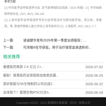
参考文献
[1] 中华医学会呼吸病学分会. 支气管哮喘防治指南（2024 年版）[J]. 中华结核
和呼吸杂志, 2025, 48(3): 208-248.
[2] 上海市医学会呼吸病学专科分会呼吸治疗与肺功能学组，宋元林，朱惠
莉，等. 患者药物吸入能力评估上海专家共识 [J]. 上海医学, 2023, 46(1): 1-7.
上一篇:
诺诚健华发布2026年第一季度业绩报告：...
下一篇:
可沛维®在华获批，用于治疗接受血液透析的...
相关推荐
睿健医药再获 2.6 亿元 C+...
2026-07-02
最新！普莱医药全球首款加南类抗菌...
2026-06-29
英矽智能与SK生物制药公司达成2...
2026-06-22
全球首个！霍德生物iPSC衍生h...
2026-06-18
Copyright ©2020 - 2023 新耀俱乐部管理（苏州）有限公司