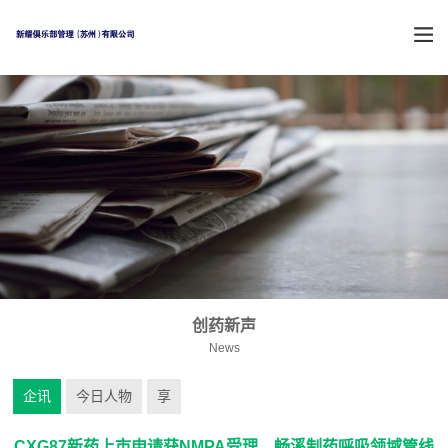
创药新声
News
企讯
今日人物
享
CXG87新药上市申请获NMPA受理，畅溪制药呼吸领域管线