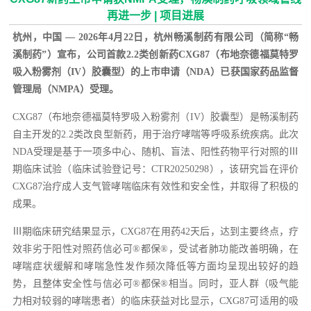
再进一步 | 项目进展
杭州，中国 — 2026年4月22日，杭州畅溪制药有限公司（简称“畅
溪制药”）宣布，公司首款2.2类创新药CXG87（布地奈德福莫特罗
吸入粉雾剂（IV）胶囊型）的上市申请（NDA）已获国家药品监督
管理局（NMPA）受理。
CXG87（布地奈德福莫特罗吸入粉雾剂（IV）胶囊型）是畅溪制药
自主开发的2.2类改良型新药，用于治疗哮喘等呼吸系统疾病。此次
NDA受理是基于一项多中心、随机、盲法、阳性药物平行对照的Ⅲ
期临床试验（临床试验登记号：CTR20250298），该研究旨在评价
CXG87治疗成人支气管哮喘临床有效性和安全性，并取得了积极的
成果。
Ⅲ期临床研究结果显示，CXG87在用药42天后，达到主要终点，疗
效非劣于阳性对照药信必可®都保®，受试者肺功能改善明确，在
哮喘症状缓解和哮喘急性发作频次降低等方面均呈现出较好的趋
势，且整体安全性与信必可®都保®相当。同时，亚人群（吸气能
力相对较弱的哮喘患者）的临床获益对比显示，CXG87可适用的吸