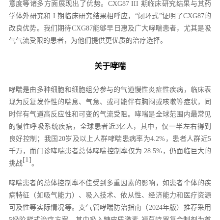
意度等诸多方面展现出了优势。CXG87 III 期临床研究结果与其药
学体外研究和 I 期临床研究结果相呼应，“闭环式”证明了CXG87的
改良优势。我们期待CXG87能够早日惠及广大哮喘患者，尤其是吸
气气流受限的患者，为他们提供更优质的治疗选择。
关于哮喘
哮喘是由多种细胞和细胞组分参与的气道慢性炎症性疾病，临床表
现为反复发作性的喘息、气急、或可能伴有胸闷或咳嗽等症状，同
时伴有气道高反应性和可变的气流受阻。哮喘是全球范围内最常见
的慢性呼吸系统疾病，全球患者近3亿人，其中，仅一半左右得到
良好控制；我国20岁及以上人群哮喘患病率为4.2%，患者人群近5
千万，而门诊哮喘患者总体哮喘控制率仅为 28.5%，仍面临巨大的
[1]
挑战
。
哮喘患者的总体控制率不佳受到多重因素的影响，如患者个体的疾
病特征（如吸气能力）、吸入技术、依从性、经济能力和医疗资源
可及性等实际情况等。支气管哮喘防治指南（2024年版）推荐采用
5级阶梯式治疗方案，其中
吸入糖皮质激素-福莫特罗
复合制剂为首