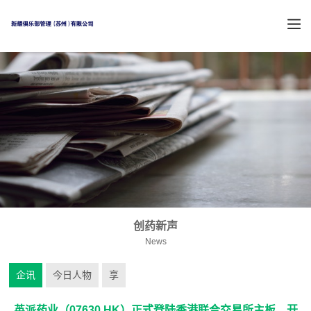
创药新声
News
企讯
今日人物
享
英派药业（07630.HK）正式登陆香港联合交易所主板，开