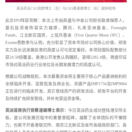
英派药业CSO田野博士（左）与CEO蔡遂雄博士（右）敲钟现场
此次IPO阵容亮眼：本次上市由高盛与中金公司担任联席保荐人，
基石投资者阵容实力雄厚，腾讯、礼来亚洲基金、Foresight
Funds、江北新区国资、上弦月基金（First Quarter Moon OFC）、
Exome悉数参与认购，充分彰显了资本市场对公司核心价值、研发
实力及长远发展前景的高度认可与坚定看好。本项目国际配售部分
获24.58倍覆盖，香港公开发售认购踊跃，录得2282.4倍，再度印证
市场对英派药业行业地位及长期发展潜力的高度认可。
根据公司战略规划，本次募集资金将主要用于核心产品塞纳帕利的
全球临床开发、监管批准及商业化、关键产品IMP1734及IMP9064
正在进行的临床开发、其它管线资产的研发活动、研发平台的开发
及持续扩充研发管线，并补充营运资金等。
英派首席执行官蔡遂雄博士表示：
今日英派药业成功登陆港交所主
板，是公司发展历程中的重要里程碑，凝聚了全体团队的不懈努
力，也离不开香港联交所、南京江北新区及省市各级政府部门、各