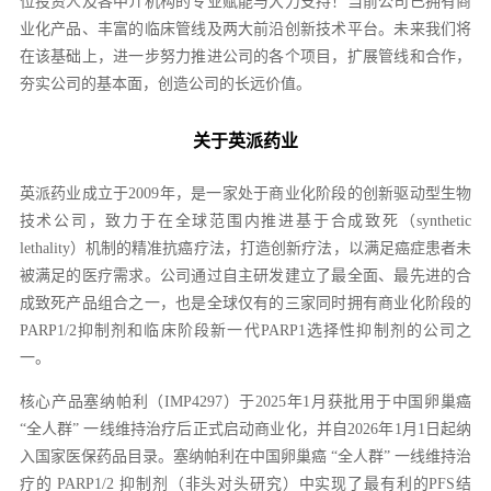
位投资人及各中介机构的专业赋能与大力支持！当前公司已拥有商
业化产品、丰富的临床管线及两大前沿创新技术平台。未来我们将
在该基础上，进一步努力推进公司的各个项目，扩展管线和合作，
夯实公司的基本面，创造公司的长远价值。
关于英派药业
英派药业成立于2009年，是一家处于商业化阶段的创新驱动型生物
技术公司，致力于在全球范围内推进基于合成致死（synthetic
lethality）机制的精准抗癌疗法，打造创新疗法，以满足癌症患者未
被满足的医疗需求。公司通过自主研发建立了最全面、最先进的合
成致死产品组合之一，也是全球仅有的三家同时拥有商业化阶段的
PARP1/2抑制剂和临床阶段新一代PARP1选择性抑制剂的公司之
一。
核心产品塞纳帕利（IMP4297）于2025年1月获批用于中国卵巢癌
“全人群” 一线维持治疗后正式启动商业化，并自2026年1月1日起纳
入国家医保药品目录。塞纳帕利在中国卵巢癌 “全人群” 一线维持治
疗的 PARP1/2 抑制剂（非头对头研究）中实现了最有利的PFS结