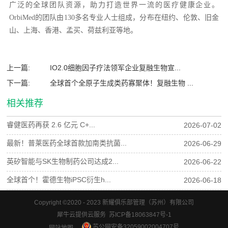
广泛的全球团队资源，助力打造世界一流的医疗健康企业。
OrbiMed的团队由130多名专业人士组成，分布在纽约、伦敦、旧金
山、上海、香港、孟买、荷兹利亚等地。
上一篇:
IO2.0细胞因子疗法领军企业复融生物宣...
下一篇:
全球首个全原子生成类药寡聚体！复融生物 ...
相关推荐
睿健医药再获 2.6 亿元 C+...
2026-07-02
最新！普莱医药全球首款加南类抗菌...
2026-06-29
英矽智能与SK生物制药公司达成2...
2026-06-22
全球首个！霍德生物iPSC衍生h...
2026-06-18
Copyright ©2020 - 2023 新耀俱乐部管理（苏州）有限公司
犀牛云提供云服务 苏ICP备18063847号-1
苏公网安备32059002004707号