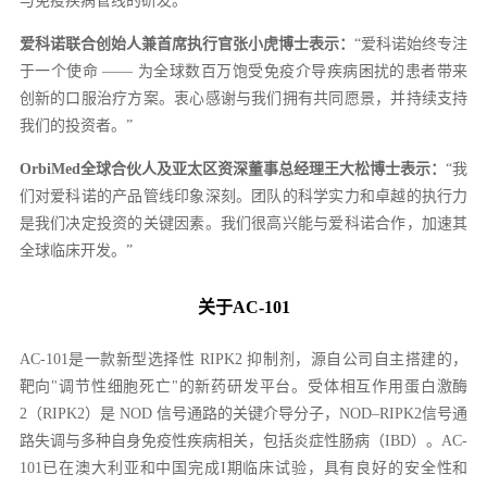
与免疫疾病管线的研发。
爱科诺联合创始人兼首席执行官张小虎博士表示：
“爱科诺始终专注
于一个使命 —— 为全球数百万饱受免疫介导疾病困扰的患者带来
创新的口服治疗方案。衷心感谢与我们拥有共同愿景，并持续支持
我们的投资者。”
OrbiMed全球合伙人及亚太区资深董事总经理王大松博士表示：
“我
们对爱科诺的产品管线印象深刻。团队的科学实力和卓越的执行力
是我们决定投资的关键因素。我们很高兴能与爱科诺合作，加速其
全球临床开发。”
关于AC-101
AC-101是一款新型选择性 RIPK2 抑制剂，源自公司自主搭建的，
靶向"调节性细胞死亡"的新药研发平台。受体相互作用蛋白激酶
2（RIPK2）是 NOD 信号通路的关键介导分子，NOD–RIPK2信号通
路失调与多种自身免疫性疾病相关，包括炎症性肠病（IBD）。AC-
101已在澳大利亚和中国完成I期临床试验，具有良好的安全性和