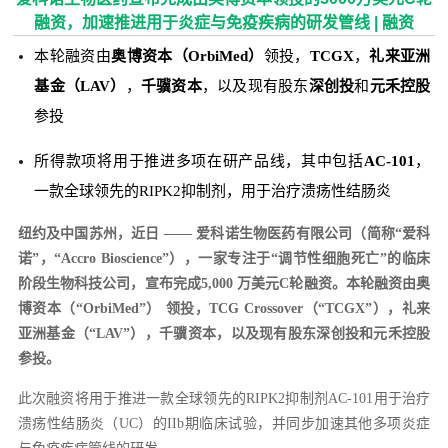
融资，加速推进用于炎症与免疫疾病的研发管线 | 融资
本轮融资由
奥博资本（OrbiMed）
领投，
TCGX
，
礼来亚洲
基金（LAV）
，
千骥资本
，以及现有股东
深创投
和
元禾控股
参投
所得款项将用于推进多项在研产品线，其中包括
AC-101
，
一款全球领先的RIPK2抑制剂，用于治疗溃疡性结肠炎
纽约及中国苏州，近日
—— 爱科诺生物医药有限公司（简称“爱科
诺”，“Accro Bioscience”），一家专注于“调节性细胞死亡”的临床
阶段生物科技公司，宣布完成5,000 万美元C轮融资。本轮融资由
奥
博资本（“OrbiMed”）
领投，
TCG Crossover（“TCGX”）
，
礼来
亚洲基金（“LAV”）
，
千骥资本
，以及现有股东
深创投
和
元禾控股
参投。
此次融资将用于推进一款全球领先的RIPK2抑制剂AC-101用于治疗
溃疡性结肠炎（UC）的IIb期临床试验，并同步加速其他多项炎症