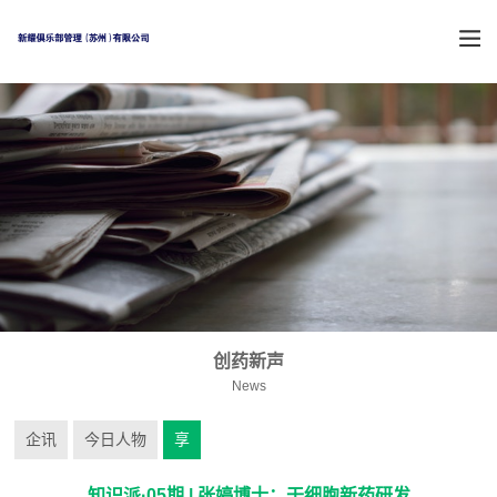
创药新声
News
企讯
今日人物
享
知识派·05期 | 张婷博士：干细胞新药研发