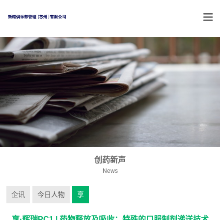
创药新声
News
企讯
今日人物
享
享·辉瑞PC1 | 药物释放及吸收：特殊的口服制剂递送技术