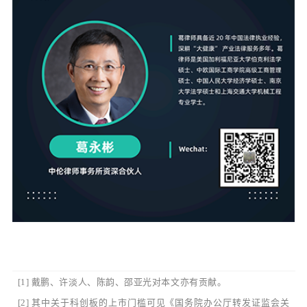
[1] 戴鹏、许淡人、陈韵、邵亚光对本文亦有贡献。
[2] 其中关于科创板的上市门槛可见《国务院办公厅转发证监会关