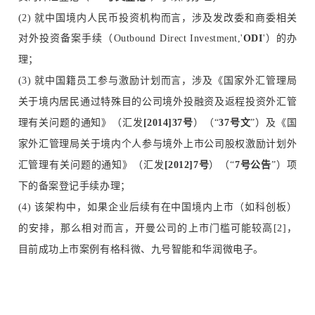
(2)
就中国境内人民币投资机构而言，涉及发改委和商委相关
对外投资备案手续（
Outbound Direct Investment,
'
ODI
'
）的办
理；
(3)
就中国籍员工参与激励计划而言，涉及《国家外汇管理局
关于境内居民通过特殊目的公司境外投融资及返程投资外汇管
理有关问题的通知》（汇发
[2014]37号
）（“
37
号文
”）及《国
家外汇管理局关于境内个人参与境外上市公司股权激励计划外
汇管理有关问题的通知》（汇发
[2012]7号
）（“
7
号公告
”）项
下的备案登记手续办理；
(4)
该架构中，如果企业后续有在中国境内上市（如科创板）
的安排，那么相对而言，开曼公司的上市门槛可能较高[2]，
目前成功上市案例有格科微、九号智能和华润微电子。