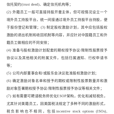
信托契约(trust deed)、确定信托机构等；
(2) 外籍员工一般可直接持股开曼主体，但可视情况设立一个
境外员工持股平台，统一间接通过境外员工持股平台持股，便
于股份登记和管理；(3) 制定股权激励计划，其中应包括股权
激励的退出机制和收回机制等内容，并应针对中国籍员工和外
籍员工做相应的不同安排；
(4) 准备与股权激励计划配套的期权授予协议/限制性股票授予
协议以及其他相关的附属文件，包括归属通知、行权申请书
等；
(5) 公司内部董事会和/或股东会决议批准股权激励计划；
(6) 确定激励对象名单和授予的期权或限制性股票数量并和激
励对象签署期权授予协议/限制性股票授予协议等相关文件；
(7) 如有需要可聘请税务师优化ESOP架构，优化和减轻税负，
尤其针对美籍员工，因美国税法规定了多种不同的激励形式，
税负影响也不相同，包括incentive stock options (ISOs),