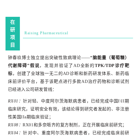
在
研
Rai
sing
Pharmace
utical
项
目
钟春玖博士独立提出突破性致病理论——
“脑能量（葡萄糖）
代谢障碍”假说
，发现并验证了AD全新的
TPK/TDP诊疗靶
标
，创建了全球独一无二的AD诊断和新药研发体系、新药临
床前评价平台，基于该靶点进行多款AD治疗药物和诊断试剂
已经进入公司研发管线：
RX01：
针对轻、中度阿尔茨海默病患者，已经完成中国I\II期
临床研究，证明安全有效，该结论得到研究者发起的、非注册
性美国IIa期临床验证；
RX08：
RX01和多奈哌齐的复方制剂，正在开展临床前研究；
RX04：
针对中、重度阿尔茨海默病患者，已经完成临床前研