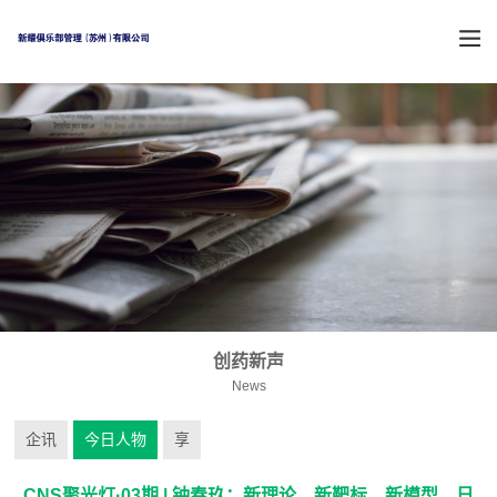
创药新声
News
企讯
今日人物
享
CNS聚光灯·03期 | 钟春玖：新理论、新靶标、新模型，日