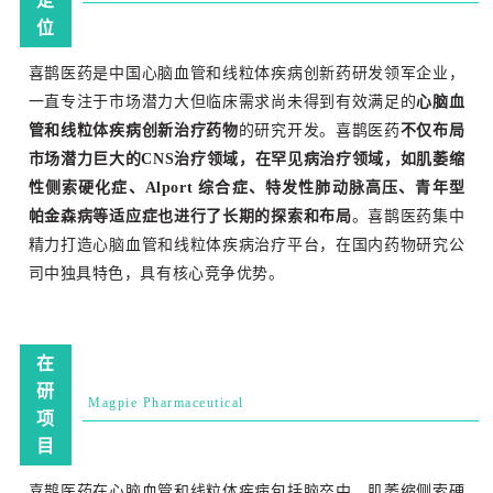
定
位
喜鹊医药是中国心脑血管和线粒体疾病创新药研发领军企业，
一直专注于市场潜力大但临床需求尚未得到有效满足的
心脑血
管和线粒体疾病创新治疗药物
的研究开发。喜鹊医药
不仅布局
市场潜力巨大的CNS治疗领域，
在罕见病治疗领域，如肌萎缩
性侧索硬化症、Alport 综合症、特发性肺动脉高压、青年型
帕金森病等适应症也进行了长期的探索和布局
。喜鹊医药集中
精力打造心脑血管和线粒体疾病治疗平台，在国内药物研究公
司中独具特色，具有核心竞争优势。
在
研
Magpie Pharmaceutical
项
目
喜鹊医药在心脑血管和线粒体疾病包括脑卒中、肌萎缩侧索硬