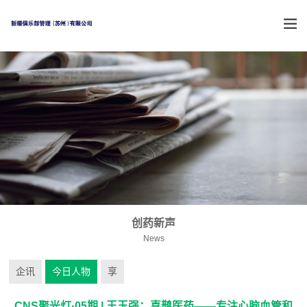
创药新声
News
企讯
今日人物
享
CNS聚光灯·05期 | 王玉强：喜鹊医药——专注心脑血管和