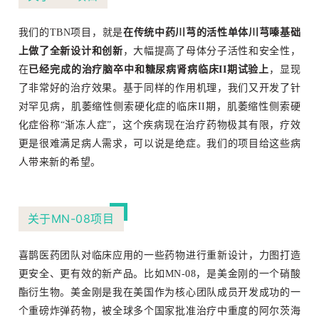
我们的TBN项目，就是
在传统中药川芎的活性单体川芎嗪基础
上做了全新设计和创新
，大幅提高了母体分子活性和安全性，
在
已经完成的治疗脑卒中和糖尿病肾病临床II期试验上
，显现
了非常好的治疗效果。基于同样的作用机理，我们又开发了针
对罕见病，肌萎缩性侧索硬化症的临床II期，肌萎缩性侧索硬
化症俗称“渐冻人症”，这个疾病现在治疗药物极其有限，疗效
更是很难满足病人需求，可以说是绝症。我们的项目给这些病
人带来新的希望。
关于MN-08项目
喜鹊医药团队对临床应用的一些药物进行重新设计，力图打造
更安全、更有效的新产品。
比如MN-08，是美金刚的一个硝酸
酯衍生物。
美金刚是我在美国作为核心团队成员开发成功的一
个重磅炸弹药物，被全球多个国家批准治疗中重度的阿尔茨海