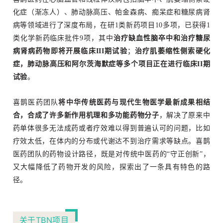
化症（渐冻人）、肺动脉高压、帕金森病、痴呆症和糖尿病肾
病等领域进行了深度布局，在研1类新药项目10多项，已获得1
类化学新药临床批件9项，其中
治疗缺血性脑卒中和治疗糖尿
病肾病药物即将开展临床III期试验
；
治疗肌萎缩性侧索硬化
症，肺动脉高压和阿尔茨海默症等多个项目正在进行临床II期
试验
。
喜鹊医药团队
将中华传统医药与现代生物医学最新成果相结
合，合成了许多新作用机理和多功能药物分子
，解决了原来中
药单体很多无法成药或者疗效难以得到普遍认可的问题，比如
疗效太低，在体内的分布或代谢达不到治疗需求等缺点。喜鹊
医药团队的药物设计路径，既是对传统中医药的“守正创新”，
又大幅降低了药物开发的风险，探索出了一条具有特色的路
径。
关于TBN项目