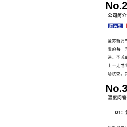
No.
公司简介
服务型
圣苏新药
发的每一
进。圣苏
上不走或
场核查。
No.
温度问答
Q1：