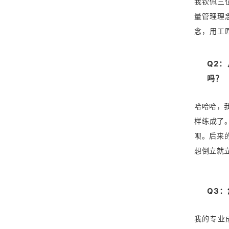
我钦佩三
量管理理
念，用工
Q2：
吗？
哈哈哈，
样练成了
呗。后来
想倒立就
Q
3：
我的专业