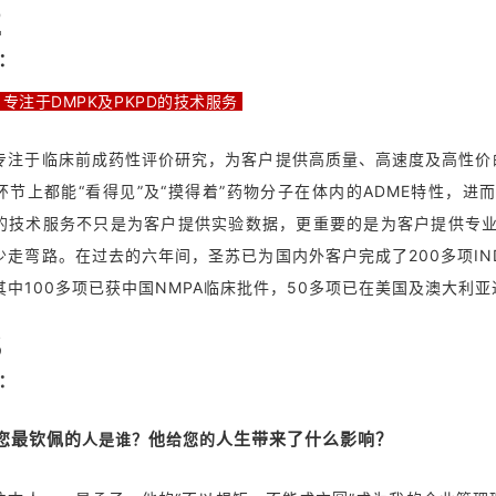
2
：
专注于DMPK及PKPD的技术服务
专注于临床前成药性评价研究，为客户提供高质量、高速度及高性价的
环节上都能“看得见”及“摸得着”药物分子在体内的ADME特性，进
的技术服务不只是为客户提供实验数据，更重要的是为客户提供专
少走弯路。在过去的六年间，圣苏已为国内外客户完成了200多项IN
其中100多项已获中国NMPA临床批件，50多项已在美国及澳大利
3
：
您最钦佩的
人是谁？
他
给您的
人生带来了什么影响？