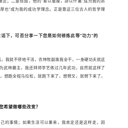
理念；二是班固，他的
“
差以毫厘，謬以仟裏
”
成为我的质
之厚也
”
成为我的成功学理念
。
正是靠这三位古人的哲学理
话下，可否分享一下您是如何修炼此等“功力”的
后，我就不停地干活，农林牧副渔我全干，一身硬功夫就这
成为武林霸主，我还拜师学艺练过几年武功，自然就这样了
，想跑全程马拉松，就跑下来了，想劈叉，就劈下来了，
您希望做哪些改变？
自己的事情；如果生活可以重来，我肯定还是这样走，因