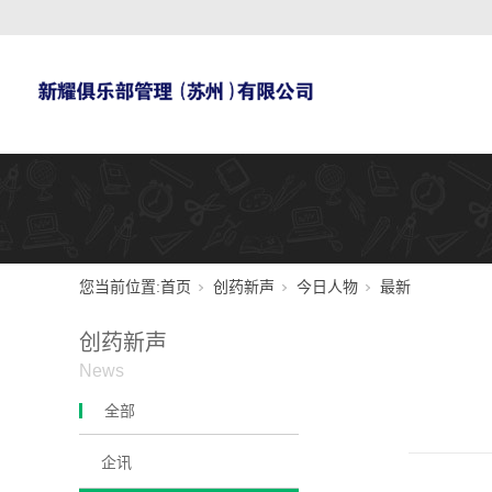
您当前位置:
首页
创药新声
今日人物
最新
创药新声
News
全部
企讯