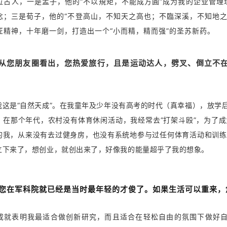
位古人，一是孟子，他的
“
不以規矩，不能成方圓
”
成为我的企业管理
念；三是荀子，他的
“
不登高山，不知天之高也；不臨深溪，不知地
匠精神，十年磨一剑，打造出一个
“小而精，精而强”
的圣苏新药。
从您朋友圈看出，您热爱旅行，且是运动达人，劈叉、倒立不在
我这是“自然天成”。在我童年及少年没有高考的时代（真幸福），放学
。在那个年代，农村没有体育休闲活动，我经常去“打架斗殴”，为了
的我，从来没有去过健身房，也没有系统地参与过任何体育活动和训练
立下来了，想创业，就创出来了，好像我的能量超乎了我的想象。
您在军科院就已经是当时最年轻的才俊了。如果生活可以重来，
成就表明我最适合做创新研究，而且适合在轻松自由的氛围下做好