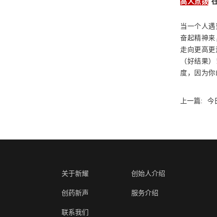
高人点拨
当一个人遇
奋起精神来
走向更高更
（好结果）
度，因为你
上一篇:
今
关于新耀
创始人介绍
创药新声
服务介绍
联系我们