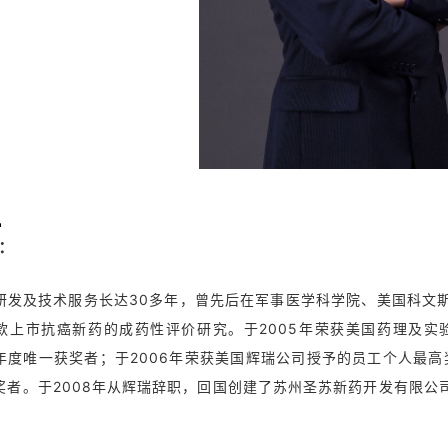
1
：
研发及技术服务长达
30
多年，曾先后在军事医学科学院、美国科文
款上市抗癌新药的成药性评价研究。
于
2005年荣获美国药理及实验治
度唯一获奖者；于2006年荣获美国辉瑞公司授予的员工个人最高奖Wil
奖者。
于
2008
年从辉瑞辞职，回国创建了苏州圣苏新药开发有限公