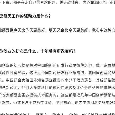
走下来，都是在走自己最喜欢的路，越走越精彩，内心充满阳光，走
您每天工作的驱动力是什么？
能感受到今天比昨天更美好，明天又会比今天更美好，我心中这种
你创业的初心是什么，十年后有所改变吗？
国创业的初心就是想对中国的新药研发行业尽微薄之力，做一点贡
成药性评价经验，这正是中国新药研发行业急需的，我回国创建的
累。中国药企卖给国外知名药企最贵的小分子候选药苗，其成药性
的创新药企，他们大多数项目的成药性筛选及评价是由圣苏提供技术
，
价也大都是由圣苏提供技术服务的
这些都是近几年中国创新渐渐
的发展，仍然专注于成药性评价，坚守初心，助力中国创新更多更好