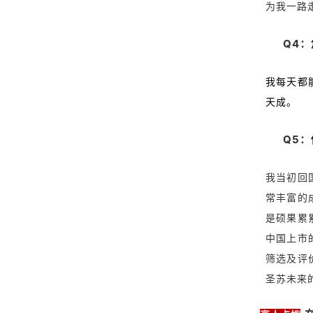
为我一路
Q
4：
我每天都
天成。
Q
5：
我当初回
常丰富的
是硕果累
中国上市
筛选及评
圣苏未来