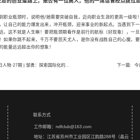
在您的创业道路上，是否有一位高人，他的一席话曾经点拨过
到职业瓶颈时，说明他/她需要突破自我，迈向职业生涯的更高一级啦
，让自己的能力爆发出来，冲开瓶颈，迎来事业的新起点。当遇到下一
远，这不就是人生嘛！要把瓶颈期看作是前行的航标（好现象），一旦
！如果你跳不起来，千万不要怨天尤人，是你没有战胜自己的心魔，要
的能量远远超出你的想象！
日人物·27期 | 邹勇：探索国际化的...
下一篇:
今
联系方式
工作邮箱：ndfclub@163.com
地址：江苏省苏州市工业园区江韵路288号（晶云