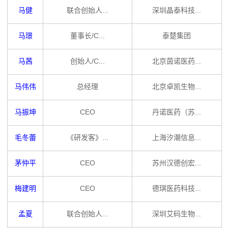
马健
联合创始人...
深圳晶泰科技...
马璟
董事长/C...
泰楚集团
马茜
创始人/C...
北京茵诺医药...
马伟伟
总经理
北京卓凯生物...
马振坤
CEO
丹诺医药（苏...
毛冬蕾
《研发客》...
上海汐潮信息...
茅仲平
CEO
苏州汉德创宏...
梅建明
CEO
德琪医药科技...
孟夏
联合创始人...
深圳艾码生物...