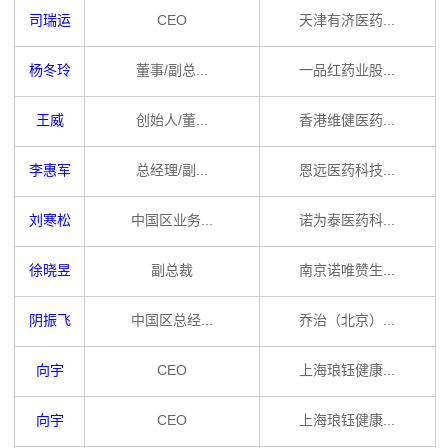
司瑞运
CEO
天津有济医药...
杨冬玲
董事/副总...
一品红药业股...
王威
创始人/董...
香港维健医药...
李惠军
总经理/副...
恩远医药科技...
刘寒松
中国区业务...
诺为泰医药科...
徐晓昱
副总裁
南京诺唯赞生...
阴振飞
中国区总经...
乔治（北京）...
向宇
CEO
上海琅钰健康...
向宇
CEO
上海琅钰健康...