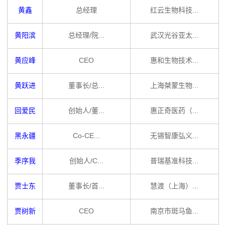
黄鑫
总经理
红云生物科技...
黄阳滨
总经理/院...
武汉光谷亚太...
黄应峰
CEO
惠和生物技术...
黄跃进
董事长/总...
上海桀蒙生物...
回爱民
创始人/董...
惠正奇医药（...
黑永疆
Co-CE...
无锡智康弘义...
季序我
创始人/C...
普瑞基准科技...
贾士东
董事长/首...
慧渡（上海）...
贾树新
CEO
南京市斑马鱼...